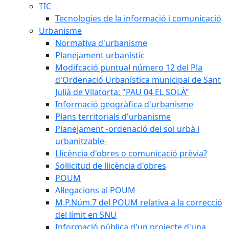
TIC
Tecnologies de la informació i comunicació
Urbanisme
Normativa d'urbanisme
Planejament urbanístic
Modifcació puntual número 12 del Pla
d'Ordenació Urbanística municipal de Sant
Julià de Vilatorta: "PAU 04 EL SOLÀ"
Informació geogràfica d'urbanisme
Plans territorials d'urbanisme
Planejament -ordenació del sol urbà i
urbanitzable-
Llicència d'obres o comunicació prèvia?
Sol·licitud de llicència d'obres
POUM
Al·legacions al POUM
M.P.Núm.7 del POUM relativa a la correcció
del límit en SNU
Informació pública d'un projecte d'una