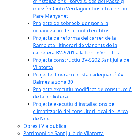
d'instal·lacions i serveis, des del Passeig
mossèn Cinto Verdaguer fins el carrer del
Pare Manyanet
Projecte de sobreeixidor per a la
urbanització de la Font d'en Titus
Projecte de reforma del carrer de la
Rambleta i itinerari de vianants de la
carretera BV-5201 a la Font d'en Titus
Projecte constructiu BV-5202 Sant Julia de
Vilatorta
Projecte itinerari ciclista i adequació Av.
Balmes a zona 30
Projecte executiu modificat de construcció
de la biblioteca
Projecte executiu d'instal·lacions de
climatització del consultori local de l'Arca
de Noé
Obres i Via pública
Patrimoni de Sant Julià de Vilatorta