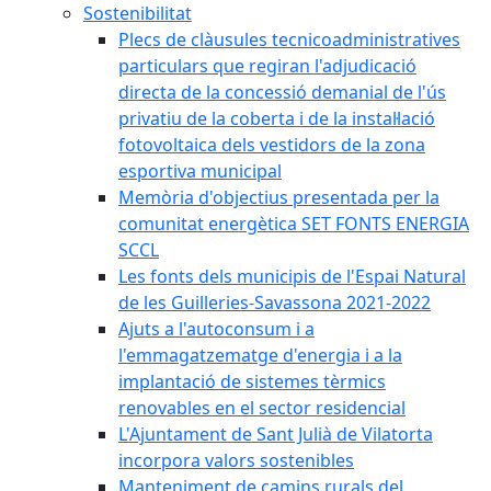
Sostenibilitat
Plecs de clàusules tecnicoadministratives
particulars que regiran l'adjudicació
directa de la concessió demanial de l'ús
privatiu de la coberta i de la instal·lació
fotovoltaica dels vestidors de la zona
esportiva municipal
Memòria d'objectius presentada per la
comunitat energètica SET FONTS ENERGIA
SCCL
Les fonts dels municipis de l'Espai Natural
de les Guilleries-Savassona 2021-2022
Ajuts a l'autoconsum i a
l'emmagatzematge d'energia i a la
implantació de sistemes tèrmics
renovables en el sector residencial
L'Ajuntament de Sant Julià de Vilatorta
incorpora valors sostenibles
Manteniment de camins rurals del