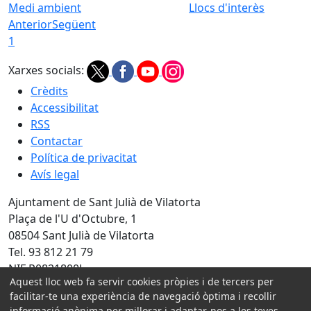
Medi ambient
Llocs d'interès
Anterior
Següent
1
Xarxes socials:
Crèdits
Accessibilitat
RSS
Contactar
Política de privacitat
Avís legal
Ajuntament de Sant Julià de Vilatorta
Plaça de l'U d'Octubre, 1
08504 Sant Julià de Vilatorta
Tel. 93 812 21 79
NIF P0821800J
Aquest lloc web fa servir cookies pròpies i de tercers per
Amb la col·laboració de:
facilitar-te una experiència de navegació òptima i recollir
informació anònima per millorar i adaptar-nos a les teves