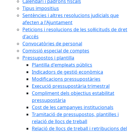
Calendari i padrons fiscals
Tipus impositius
Sentències i altres resolucions judicials que
afecten a l'Ajuntament
Peticions i resolucions de les sol·licituds de dret
d'accés
Convocatòries de personal
Comissió especial de comptes
Pressupostos i plantilla
Plantilla d'empleats públics
Indicadors de gestió econòmica
Modificacions pressupostàries
Execució pressupostària trimestral
Compliment dels objectius estabilitat
pressupostària
Cost de les campanyes institucionals
Tramitació de pressupostos, plantilles i
relació de llocs de treball
Relació de llocs de treball i retribucions del