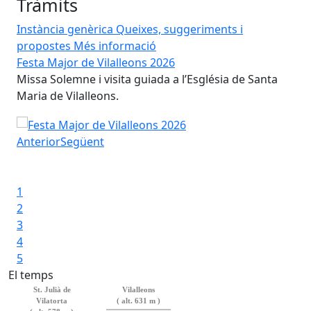
Tràmits
Instància genèrica
Queixes, suggeriments i
propostes
Més informació
Festa Major de Vilalleons 2026
Bib
de
Missa Solemne i visita guiada a l’Església de Santa
Hor
Maria de Vilalleons.
set
dim
Festa Major de Vilalleons 2026
a 1
Anterior
Següent
Bib
Iniciar presentació
Aturar presentació
1
2
3
4
5
El temps