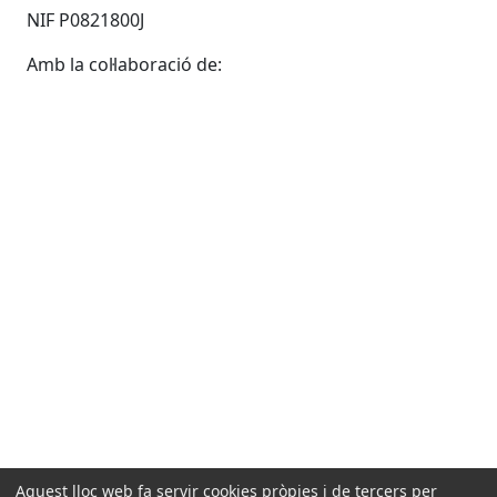
NIF P0821800J
Amb la col·laboració de:
Aquest lloc web fa servir cookies pròpies i de tercers per