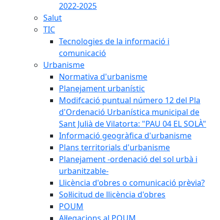
2022-2025
Salut
TIC
Tecnologies de la informació i
comunicació
Urbanisme
Normativa d'urbanisme
Planejament urbanístic
Modifcació puntual número 12 del Pla
d'Ordenació Urbanística municipal de
Sant Julià de Vilatorta: "PAU 04 EL SOLÀ"
Informació geogràfica d'urbanisme
Plans territorials d'urbanisme
Planejament -ordenació del sol urbà i
urbanitzable-
Llicència d'obres o comunicació prèvia?
Sol·licitud de llicència d'obres
POUM
Al·legacions al POUM