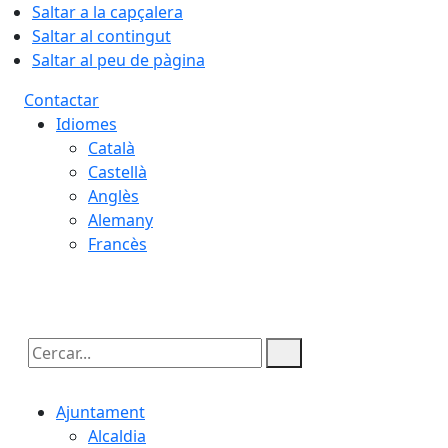
Saltar a la capçalera
Saltar al contingut
Saltar al peu de pàgina
Contactar
Idiomes
Català
Castellà
Anglès
Alemany
Francès
06.08.2026 | 08:34
Cercar:
Ajuntament
Alcaldia