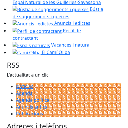
Espai Natural de les Guilleries-Savassona
Bústia
de suggeriments i queixes
Anuncis i edictes
Perfil de
contractant
Vacances i natura
El Camí Oliba
RSS
L'actualitat a un clic
Notícies
Agenda
Agenda política
Anuncis antics
Publicacions
Adreces i telèfons