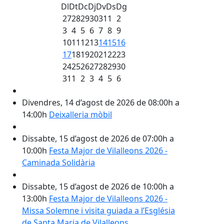
Dl
Dt
Dc
Dj
Dv
Ds
Dg
27
28
29
30
31
1
2
3
4
5
6
7
8
9
10
11
12
13
14
15
16
17
18
19
20
21
22
23
24
25
26
27
28
29
30
31
1
2
3
4
5
6
Divendres, 14 d’agost de 2026 de 08:00h a
14:00h
Deixalleria mòbil
Dissabte, 15 d’agost de 2026 de 07:00h a
10:00h
Festa Major de Vilalleons 2026 -
Caminada Solidària
Dissabte, 15 d’agost de 2026 de 10:00h a
13:00h
Festa Major de Vilalleons 2026 -
Missa Solemne i visita guiada a l’Església
de Santa Maria de Vilalleons