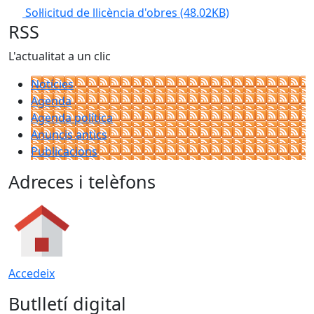
Sol·licitud de llicència d'obres
(48.02KB)
RSS
L'actualitat a un clic
Notícies
Agenda
Agenda política
Anuncis antics
Publicacions
Adreces i telèfons
Accedeix
Butlletí digital