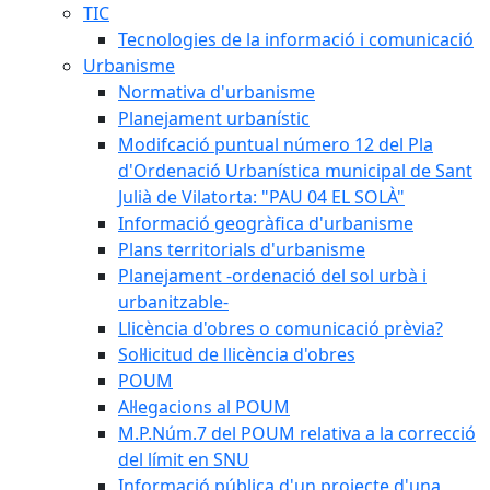
TIC
Tecnologies de la informació i comunicació
Urbanisme
Normativa d'urbanisme
Planejament urbanístic
Modifcació puntual número 12 del Pla
d'Ordenació Urbanística municipal de Sant
Julià de Vilatorta: "PAU 04 EL SOLÀ"
Informació geogràfica d'urbanisme
Plans territorials d'urbanisme
Planejament -ordenació del sol urbà i
urbanitzable-
Llicència d'obres o comunicació prèvia?
Sol·licitud de llicència d'obres
POUM
Al·legacions al POUM
M.P.Núm.7 del POUM relativa a la correcció
del límit en SNU
Informació pública d'un projecte d'una