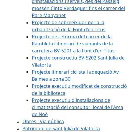
d'instal·lacions i serveis, des del Passeig
mossèn Cinto Verdaguer fins el carrer del
Pare Manyanet
Projecte de sobreeixidor per a la
urbanització de la Font d'en Titus
Projecte de reforma del carrer de la
Rambleta i itinerari de vianants de la
carretera BV-5201 a la Font d'en Titus
Projecte constructiu BV-5202 Sant Julia de
Vilatorta
Projecte itinerari ciclista i adequació Av.
Balmes a zona 30
Projecte executiu modificat de construcció
de la biblioteca
Projecte executiu d'instal·lacions de
climatització del consultori local de l'Arca
de Noé
Obres i Via pública
Patrimoni de Sant Julià de Vilatorta