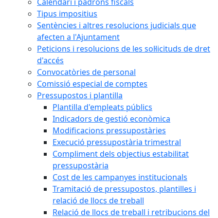
Calendari i padrons fiscals
Tipus impositius
Sentències i altres resolucions judicials que
afecten a l'Ajuntament
Peticions i resolucions de les sol·licituds de dret
d'accés
Convocatòries de personal
Comissió especial de comptes
Pressupostos i plantilla
Plantilla d'empleats públics
Indicadors de gestió econòmica
Modificacions pressupostàries
Execució pressupostària trimestral
Compliment dels objectius estabilitat
pressupostària
Cost de les campanyes institucionals
Tramitació de pressupostos, plantilles i
relació de llocs de treball
Relació de llocs de treball i retribucions del