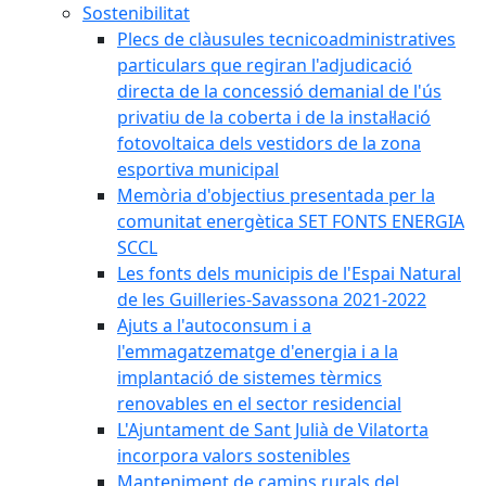
Sostenibilitat
Plecs de clàusules tecnicoadministratives
particulars que regiran l'adjudicació
directa de la concessió demanial de l'ús
privatiu de la coberta i de la instal·lació
fotovoltaica dels vestidors de la zona
esportiva municipal
Memòria d'objectius presentada per la
comunitat energètica SET FONTS ENERGIA
SCCL
Les fonts dels municipis de l'Espai Natural
de les Guilleries-Savassona 2021-2022
Ajuts a l'autoconsum i a
l'emmagatzematge d'energia i a la
implantació de sistemes tèrmics
renovables en el sector residencial
L'Ajuntament de Sant Julià de Vilatorta
incorpora valors sostenibles
Manteniment de camins rurals del