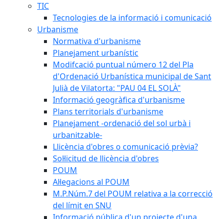
TIC
Tecnologies de la informació i comunicació
Urbanisme
Normativa d'urbanisme
Planejament urbanístic
Modifcació puntual número 12 del Pla
d'Ordenació Urbanística municipal de Sant
Julià de Vilatorta: "PAU 04 EL SOLÀ"
Informació geogràfica d'urbanisme
Plans territorials d'urbanisme
Planejament -ordenació del sol urbà i
urbanitzable-
Llicència d'obres o comunicació prèvia?
Sol·licitud de llicència d'obres
POUM
Al·legacions al POUM
M.P.Núm.7 del POUM relativa a la correcció
del límit en SNU
Informació pública d'un projecte d'una