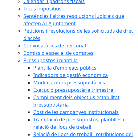
Calendari i padrons fiscals
Tipus impositius
Sentències i altres resolucions judicials que
afecten a l'Ajuntament
Peticions i resolucions de les sol·licituds de dret
d'accés
Convocatòries de personal
Comissió especial de comptes
Pressupostos i plantilla
Plantilla d'empleats públics
Indicadors de gestió econòmica
Modificacions pressupostàries
Execució pressupostària trimestral
Compliment dels objectius estabilitat
pressupostària
Cost de les campanyes institucionals
Tramitació de pressupostos, plantilles i
relació de llocs de treball
Relació de llocs de treball i retribucions del