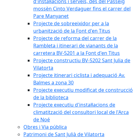
d'instal·lacions i serveis, des del Passeig
mossèn Cinto Verdaguer fins el carrer del
Pare Manyanet
Projecte de sobreeixidor per a la
urbanització de la Font d'en Titus
Projecte de reforma del carrer de la
Rambleta i itinerari de vianants de la
carretera BV-5201 a la Font d'en Titus
Projecte constructiu BV-5202 Sant Julia de
Vilatorta
Projecte itinerari ciclista i adequació Av.
Balmes a zona 30
Projecte executiu modificat de construcció
de la biblioteca
Projecte executiu d'instal·lacions de
climatització del consultori local de l'Arca
de Noé
Obres i Via pública
Patrimoni de Sant Julià de Vilatorta