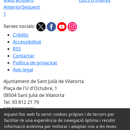
Anterior
Següent
1
Xarxes socials:
Crèdits
Accessibilitat
RSS
Contactar
Política de privacitat
Avís legal
Ajuntament de Sant Julià de Vilatorta
Plaça de l'U d'Octubre, 1
08504 Sant Julià de Vilatorta
Tel. 93 812 21 79
NIF P0821800J
Aquest lloc web fa servir cookies pròpies i de tercers per
Amb la col·laboració de:
facilitar-te una experiència de navegació òptima i recollir
informació anònima per millorar i adaptar-nos a les teves