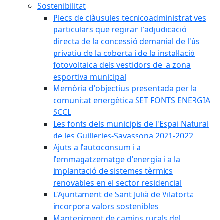
Sostenibilitat
Plecs de clàusules tecnicoadministratives
particulars que regiran l'adjudicació
directa de la concessió demanial de l'ús
privatiu de la coberta i de la instal·lació
fotovoltaica dels vestidors de la zona
esportiva municipal
Memòria d'objectius presentada per la
comunitat energètica SET FONTS ENERGIA
SCCL
Les fonts dels municipis de l'Espai Natural
de les Guilleries-Savassona 2021-2022
Ajuts a l'autoconsum i a
l'emmagatzematge d'energia i a la
implantació de sistemes tèrmics
renovables en el sector residencial
L'Ajuntament de Sant Julià de Vilatorta
incorpora valors sostenibles
Manteniment de camins rurals del