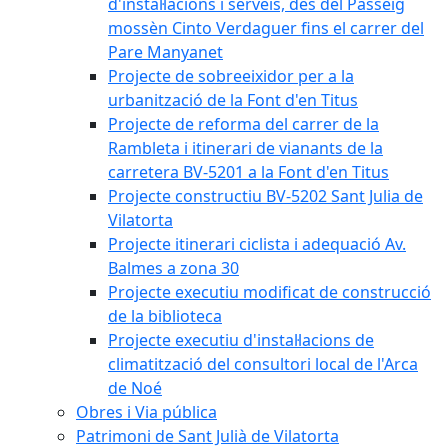
d'instal·lacions i serveis, des del Passeig
mossèn Cinto Verdaguer fins el carrer del
Pare Manyanet
Projecte de sobreeixidor per a la
urbanització de la Font d'en Titus
Projecte de reforma del carrer de la
Rambleta i itinerari de vianants de la
carretera BV-5201 a la Font d'en Titus
Projecte constructiu BV-5202 Sant Julia de
Vilatorta
Projecte itinerari ciclista i adequació Av.
Balmes a zona 30
Projecte executiu modificat de construcció
de la biblioteca
Projecte executiu d'instal·lacions de
climatització del consultori local de l'Arca
de Noé
Obres i Via pública
Patrimoni de Sant Julià de Vilatorta