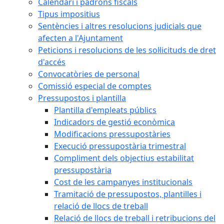
Calendari i padrons fiscals
Tipus impositius
Sentències i altres resolucions judicials que
afecten a l'Ajuntament
Peticions i resolucions de les sol·licituds de dret
d'accés
Convocatòries de personal
Comissió especial de comptes
Pressupostos i plantilla
Plantilla d'empleats públics
Indicadors de gestió econòmica
Modificacions pressupostàries
Execució pressupostària trimestral
Compliment dels objectius estabilitat
pressupostària
Cost de les campanyes institucionals
Tramitació de pressupostos, plantilles i
relació de llocs de treball
Relació de llocs de treball i retribucions del