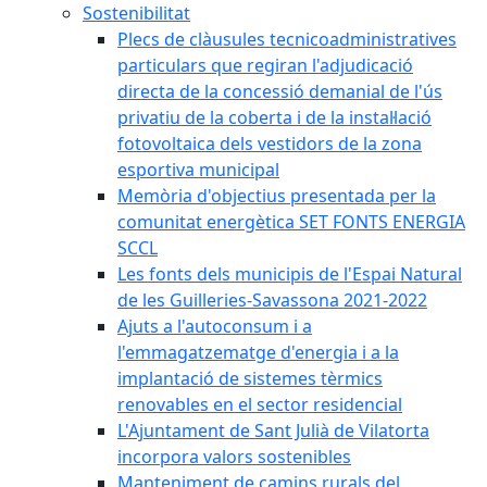
Sostenibilitat
Plecs de clàusules tecnicoadministratives
particulars que regiran l'adjudicació
directa de la concessió demanial de l'ús
privatiu de la coberta i de la instal·lació
fotovoltaica dels vestidors de la zona
esportiva municipal
Memòria d'objectius presentada per la
comunitat energètica SET FONTS ENERGIA
SCCL
Les fonts dels municipis de l'Espai Natural
de les Guilleries-Savassona 2021-2022
Ajuts a l'autoconsum i a
l'emmagatzematge d'energia i a la
implantació de sistemes tèrmics
renovables en el sector residencial
L'Ajuntament de Sant Julià de Vilatorta
incorpora valors sostenibles
Manteniment de camins rurals del