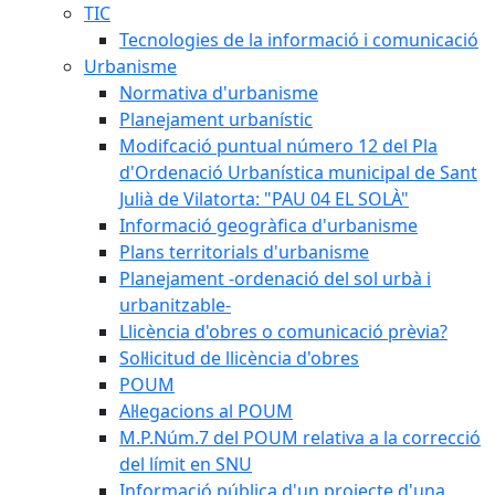
TIC
Tecnologies de la informació i comunicació
Urbanisme
Normativa d'urbanisme
Planejament urbanístic
Modifcació puntual número 12 del Pla
d'Ordenació Urbanística municipal de Sant
Julià de Vilatorta: "PAU 04 EL SOLÀ"
Informació geogràfica d'urbanisme
Plans territorials d'urbanisme
Planejament -ordenació del sol urbà i
urbanitzable-
Llicència d'obres o comunicació prèvia?
Sol·licitud de llicència d'obres
POUM
Al·legacions al POUM
M.P.Núm.7 del POUM relativa a la correcció
del límit en SNU
Informació pública d'un projecte d'una