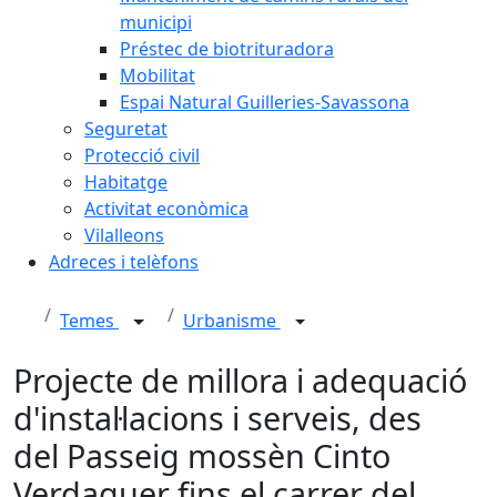
municipi
Préstec de biotrituradora
Mobilitat
Espai Natural Guilleries-Savassona
Seguretat
Protecció civil
Habitatge
Activitat econòmica
Vilalleons
Adreces i telèfons
Temes
Urbanisme
Projecte de millora i adequació
d'instal·lacions i serveis, des
del Passeig mossèn Cinto
Verdaguer fins el carrer del