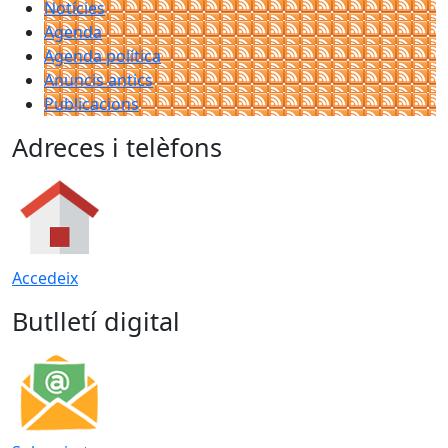
Notícies
Agenda
Agenda política
Anuncis antics
Publicacions
Adreces i telèfons
Accedeix
Butlletí digital