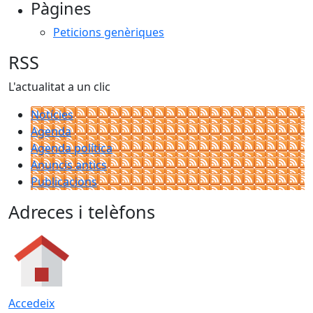
Pàgines
Peticions genèriques
RSS
L'actualitat a un clic
Notícies
Agenda
Agenda política
Anuncis antics
Publicacions
Adreces i telèfons
Accedeix