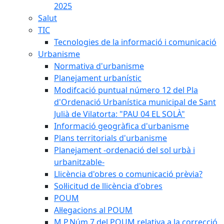
2025
Salut
TIC
Tecnologies de la informació i comunicació
Urbanisme
Normativa d'urbanisme
Planejament urbanístic
Modifcació puntual número 12 del Pla
d'Ordenació Urbanística municipal de Sant
Julià de Vilatorta: "PAU 04 EL SOLÀ"
Informació geogràfica d'urbanisme
Plans territorials d'urbanisme
Planejament -ordenació del sol urbà i
urbanitzable-
Llicència d'obres o comunicació prèvia?
Sol·licitud de llicència d'obres
POUM
Al·legacions al POUM
M.P.Núm.7 del POUM relativa a la correcció