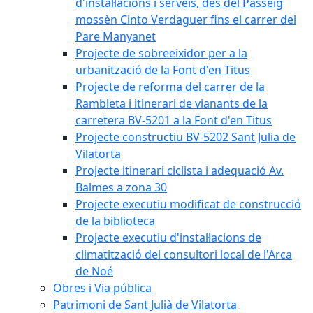
d'instal·lacions i serveis, des del Passeig
mossèn Cinto Verdaguer fins el carrer del
Pare Manyanet
Projecte de sobreeixidor per a la
urbanització de la Font d'en Titus
Projecte de reforma del carrer de la
Rambleta i itinerari de vianants de la
carretera BV-5201 a la Font d'en Titus
Projecte constructiu BV-5202 Sant Julia de
Vilatorta
Projecte itinerari ciclista i adequació Av.
Balmes a zona 30
Projecte executiu modificat de construcció
de la biblioteca
Projecte executiu d'instal·lacions de
climatització del consultori local de l'Arca
de Noé
Obres i Via pública
Patrimoni de Sant Julià de Vilatorta