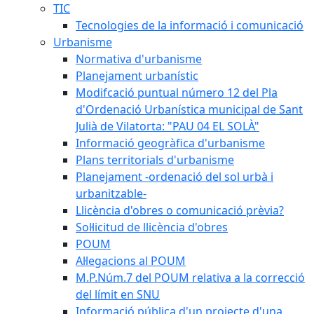
TIC
Tecnologies de la informació i comunicació
Urbanisme
Normativa d'urbanisme
Planejament urbanístic
Modifcació puntual número 12 del Pla
d'Ordenació Urbanística municipal de Sant
Julià de Vilatorta: "PAU 04 EL SOLÀ"
Informació geogràfica d'urbanisme
Plans territorials d'urbanisme
Planejament -ordenació del sol urbà i
urbanitzable-
Llicència d'obres o comunicació prèvia?
Sol·licitud de llicència d'obres
POUM
Al·legacions al POUM
M.P.Núm.7 del POUM relativa a la correcció
del límit en SNU
Informació pública d'un projecte d'una