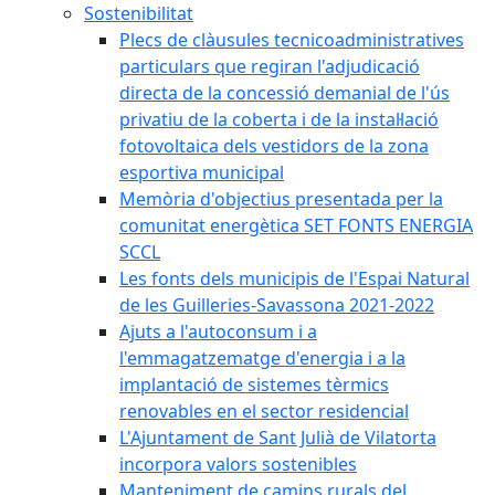
Sostenibilitat
Plecs de clàusules tecnicoadministratives
particulars que regiran l'adjudicació
directa de la concessió demanial de l'ús
privatiu de la coberta i de la instal·lació
fotovoltaica dels vestidors de la zona
esportiva municipal
Memòria d'objectius presentada per la
comunitat energètica SET FONTS ENERGIA
SCCL
Les fonts dels municipis de l'Espai Natural
de les Guilleries-Savassona 2021-2022
Ajuts a l'autoconsum i a
l'emmagatzematge d'energia i a la
implantació de sistemes tèrmics
renovables en el sector residencial
L'Ajuntament de Sant Julià de Vilatorta
incorpora valors sostenibles
Manteniment de camins rurals del