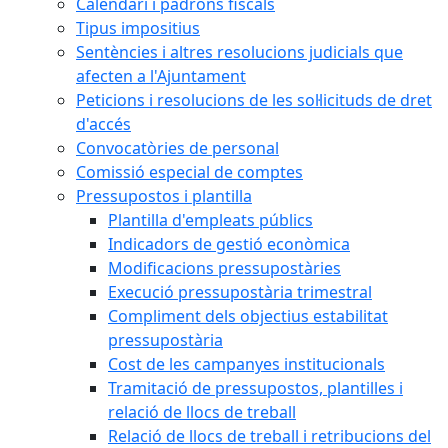
Calendari i padrons fiscals
Tipus impositius
Sentències i altres resolucions judicials que
afecten a l'Ajuntament
Peticions i resolucions de les sol·licituds de dret
d'accés
Convocatòries de personal
Comissió especial de comptes
Pressupostos i plantilla
Plantilla d'empleats públics
Indicadors de gestió econòmica
Modificacions pressupostàries
Execució pressupostària trimestral
Compliment dels objectius estabilitat
pressupostària
Cost de les campanyes institucionals
Tramitació de pressupostos, plantilles i
relació de llocs de treball
Relació de llocs de treball i retribucions del