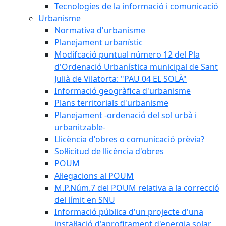
Tecnologies de la informació i comunicació
Urbanisme
Normativa d'urbanisme
Planejament urbanístic
Modifcació puntual número 12 del Pla
d'Ordenació Urbanística municipal de Sant
Julià de Vilatorta: "PAU 04 EL SOLÀ"
Informació geogràfica d'urbanisme
Plans territorials d'urbanisme
Planejament -ordenació del sol urbà i
urbanitzable-
Llicència d'obres o comunicació prèvia?
Sol·licitud de llicència d'obres
POUM
Al·legacions al POUM
M.P.Núm.7 del POUM relativa a la correcció
del límit en SNU
Informació pública d'un projecte d'una
instal·lació d'aprofitament d'energia solar