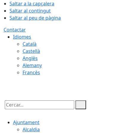
Saltar a la capçalera
Saltar al contingut
Saltar al peu de pàgina
Contactar
Idiomes
Català
Castellà
Anglès
Alemany
Francès
09.08.2026 | 07:26
Cercar:
Ajuntament
Alcaldia