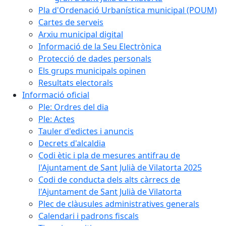
Pla d'Ordenació Urbanística municipal (POUM)
Cartes de serveis
Arxiu municipal digital
Informació de la Seu Electrònica
Protecció de dades personals
Els grups municipals opinen
Resultats electorals
Informació oficial
Ple: Ordres del dia
Ple: Actes
Tauler d'edictes i anuncis
Decrets d'alcaldia
Codi ètic i pla de mesures antifrau de
l'Ajuntament de Sant Julià de Vilatorta 2025
Codi de conducta dels alts càrrecs de
l'Ajuntament de Sant Julià de Vilatorta
Plec de clàusules administratives generals
Calendari i padrons fiscals