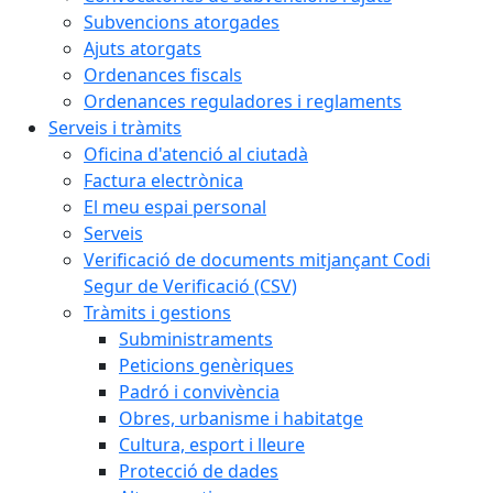
Subvencions atorgades
Ajuts atorgats
Ordenances fiscals
Ordenances reguladores i reglaments
Serveis i tràmits
Oficina d'atenció al ciutadà
Factura electrònica
El meu espai personal
Serveis
Verificació de documents mitjançant Codi
Segur de Verificació (CSV)
Tràmits i gestions
Subministraments
Peticions genèriques
Padró i convivència
Obres, urbanisme i habitatge
Cultura, esport i lleure
Protecció de dades