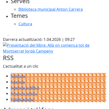
Serveis
Biblioteca municipal Anton Carrera
Temes
Cultura
Facebook
X
Darrera actualització: 1.04.2026 | 09:27
Presentació del llibre: Allà on comença tot de Montserra
RSS
L'actualitat a un clic
Notícies
Agenda
Agenda política
Anuncis antics
Publicacions