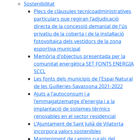
Sostenibilitat
Plecs de clàusules tecnicoadministratives
particulars que regiran l'adjudicació
directa de la concessió demanial de l'ús
privatiu de la coberta i de la instal·lació
fotovoltaica dels vestidors de la zona
esportiva municipal
Memòria d'objectius presentada per la
comunitat energètica SET FONTS ENERGIA
SCCL
Les fonts dels municipis de l'Espai Natural
de les Guilleries-Savassona 2021-2022
Ajuts a l'autoconsum i a
l'emmagatzematge d'energia i a la
implantació de sistemes tèrmics
renovables en el sector residencial
L'Ajuntament de Sant Julià de Vilatorta
incorpora valors sostenibles
Manteniment de camins rurals del