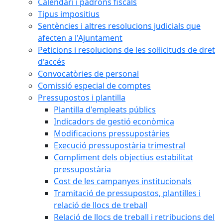
Calendari i padrons fiscals
Tipus impositius
Sentències i altres resolucions judicials que
afecten a l'Ajuntament
Peticions i resolucions de les sol·licituds de dret
d'accés
Convocatòries de personal
Comissió especial de comptes
Pressupostos i plantilla
Plantilla d'empleats públics
Indicadors de gestió econòmica
Modificacions pressupostàries
Execució pressupostària trimestral
Compliment dels objectius estabilitat
pressupostària
Cost de les campanyes institucionals
Tramitació de pressupostos, plantilles i
relació de llocs de treball
Relació de llocs de treball i retribucions del