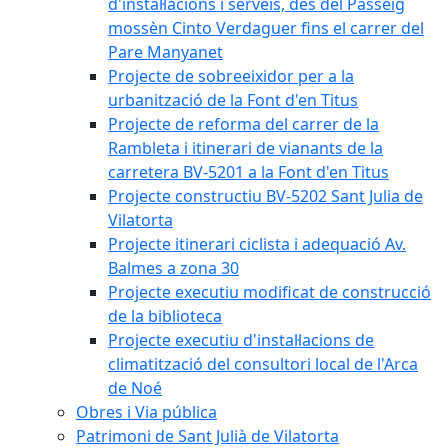
d'instal·lacions i serveis, des del Passeig
mossèn Cinto Verdaguer fins el carrer del
Pare Manyanet
Projecte de sobreeixidor per a la
urbanització de la Font d'en Titus
Projecte de reforma del carrer de la
Rambleta i itinerari de vianants de la
carretera BV-5201 a la Font d'en Titus
Projecte constructiu BV-5202 Sant Julia de
Vilatorta
Projecte itinerari ciclista i adequació Av.
Balmes a zona 30
Projecte executiu modificat de construcció
de la biblioteca
Projecte executiu d'instal·lacions de
climatització del consultori local de l'Arca
de Noé
Obres i Via pública
Patrimoni de Sant Julià de Vilatorta