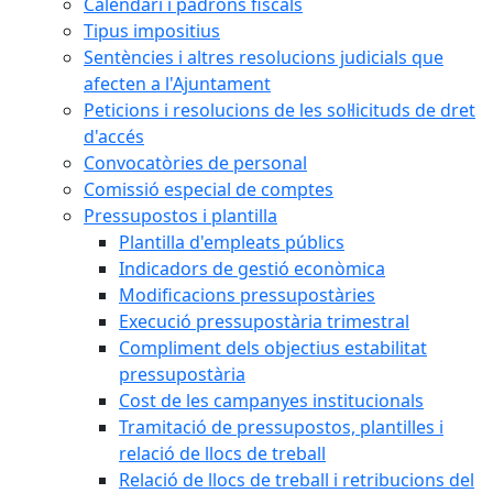
Calendari i padrons fiscals
Tipus impositius
Sentències i altres resolucions judicials que
afecten a l'Ajuntament
Peticions i resolucions de les sol·licituds de dret
d'accés
Convocatòries de personal
Comissió especial de comptes
Pressupostos i plantilla
Plantilla d'empleats públics
Indicadors de gestió econòmica
Modificacions pressupostàries
Execució pressupostària trimestral
Compliment dels objectius estabilitat
pressupostària
Cost de les campanyes institucionals
Tramitació de pressupostos, plantilles i
relació de llocs de treball
Relació de llocs de treball i retribucions del