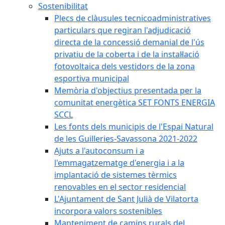
Sostenibilitat
Plecs de clàusules tecnicoadministratives
particulars que regiran l'adjudicació
directa de la concessió demanial de l'ús
privatiu de la coberta i de la instal·lació
fotovoltaica dels vestidors de la zona
esportiva municipal
Memòria d'objectius presentada per la
comunitat energètica SET FONTS ENERGIA
SCCL
Les fonts dels municipis de l'Espai Natural
de les Guilleries-Savassona 2021-2022
Ajuts a l'autoconsum i a
l'emmagatzematge d'energia i a la
implantació de sistemes tèrmics
renovables en el sector residencial
L'Ajuntament de Sant Julià de Vilatorta
incorpora valors sostenibles
Manteniment de camins rurals del