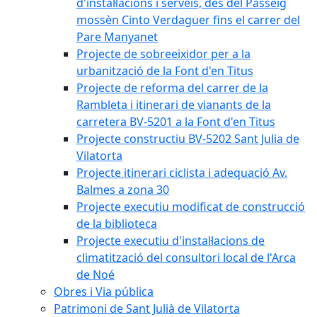
d'instal·lacions i serveis, des del Passeig
mossèn Cinto Verdaguer fins el carrer del
Pare Manyanet
Projecte de sobreeixidor per a la
urbanització de la Font d'en Titus
Projecte de reforma del carrer de la
Rambleta i itinerari de vianants de la
carretera BV-5201 a la Font d'en Titus
Projecte constructiu BV-5202 Sant Julia de
Vilatorta
Projecte itinerari ciclista i adequació Av.
Balmes a zona 30
Projecte executiu modificat de construcció
de la biblioteca
Projecte executiu d'instal·lacions de
climatització del consultori local de l'Arca
de Noé
Obres i Via pública
Patrimoni de Sant Julià de Vilatorta