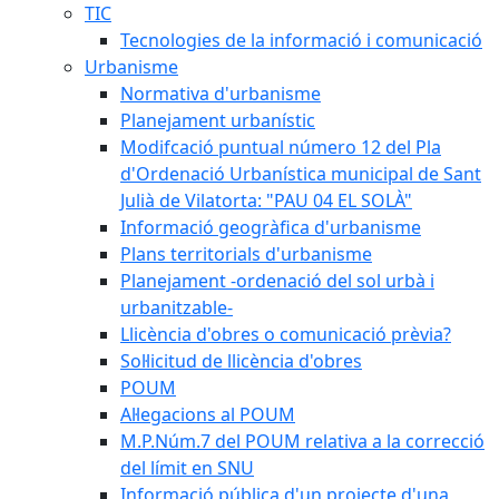
TIC
Tecnologies de la informació i comunicació
Urbanisme
Normativa d'urbanisme
Planejament urbanístic
Modifcació puntual número 12 del Pla
d'Ordenació Urbanística municipal de Sant
Julià de Vilatorta: "PAU 04 EL SOLÀ"
Informació geogràfica d'urbanisme
Plans territorials d'urbanisme
Planejament -ordenació del sol urbà i
urbanitzable-
Llicència d'obres o comunicació prèvia?
Sol·licitud de llicència d'obres
POUM
Al·legacions al POUM
M.P.Núm.7 del POUM relativa a la correcció
del límit en SNU
Informació pública d'un projecte d'una