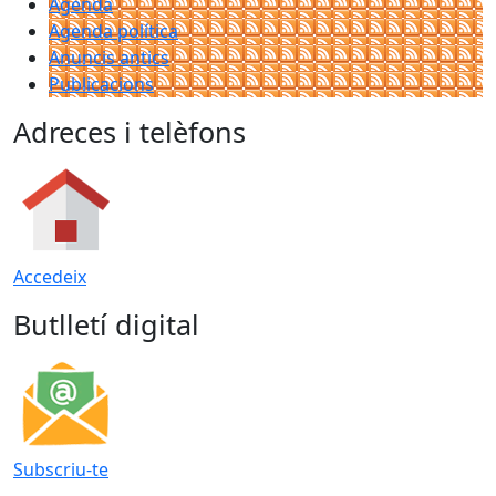
Agenda
Agenda política
Anuncis antics
Publicacions
Adreces i telèfons
Accedeix
Butlletí digital
Subscriu-te