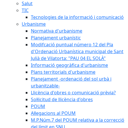
Salut
TIC
Tecnologies de la informació i comunicació
Urbanisme
Normativa d'urbanisme
Planejament urbanístic
Modifcació puntual número 12 del Pla
d'Ordenació Urbanística municipal de Sant
Julià de Vilatorta: "PAU 04 EL SOLÀ"
Informació geogràfica d'urbanisme
Plans territorials d'urbanisme
Planejament -ordenació del sol urbà i
urbanitzable-
Llicència d'obres o comunicació prèvia?
Sol·licitud de llicència d'obres
POUM
Al·legacions al POUM
M.P.Núm.7 del POUM relativa a la correcció
del límit en SNU