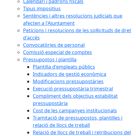
Calendari i padrons fiscals
Tipus impositius
Sentències i altres resolucions judicials que
afecten a l'Ajuntament
Peticions i resolucions de les sol·licituds de dret
d'accés
Convocatòries de personal
Comissió especial de comptes
Pressupostos i plantilla
Plantilla d'empleats públics
Indicadors de gestió econòmica
Modificacions pressupostàries
Execució pressupostària trimestral
Compliment dels objectius estabilitat
pressupostària
Cost de les campanyes institucionals
Tramitació de pressupostos, plantilles i
relació de llocs de treball
Relació de llocs de treball i retribucions del