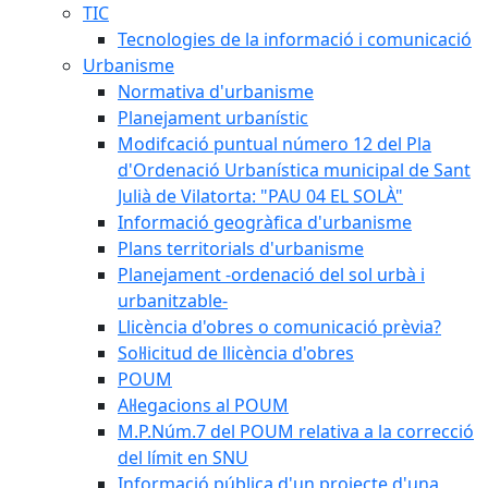
TIC
Tecnologies de la informació i comunicació
Urbanisme
Normativa d'urbanisme
Planejament urbanístic
Modifcació puntual número 12 del Pla
d'Ordenació Urbanística municipal de Sant
Julià de Vilatorta: "PAU 04 EL SOLÀ"
Informació geogràfica d'urbanisme
Plans territorials d'urbanisme
Planejament -ordenació del sol urbà i
urbanitzable-
Llicència d'obres o comunicació prèvia?
Sol·licitud de llicència d'obres
POUM
Al·legacions al POUM
M.P.Núm.7 del POUM relativa a la correcció
del límit en SNU
Informació pública d'un projecte d'una