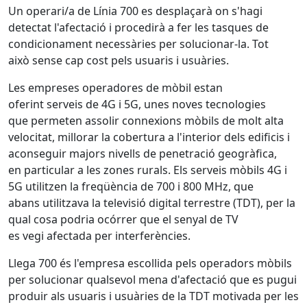
Un operari/a de Línia 700 es desplaçarà on s'hagi
detectat l'afectació i procedirà a fer les tasques de
condicionament necessàries per solucionar-la. Tot
això sense cap cost pels usuaris i usuàries.
Les empreses operadores de mòbil estan
oferint serveis de 4G i 5G, unes noves tecnologies
que permeten assolir connexions mòbils de molt alta
velocitat, millorar la cobertura a l'interior dels edificis i
aconseguir majors nivells de penetració geogràfica,
en particular a les zones rurals. Els serveis mòbils 4G i
5G utilitzen la freqüència de 700 i 800 MHz, que
abans utilitzava la televisió digital terrestre (TDT), per la
qual cosa podria ocórrer que el senyal de TV
es vegi afectada per interferències.
Llega 700 és l'empresa escollida pels operadors mòbils
per solucionar qualsevol mena d'afectació que es pugui
produir als usuaris i usuàries de la TDT motivada per les