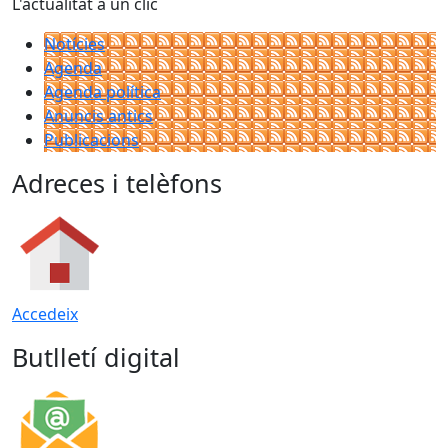
L'actualitat a un clic
Notícies
Agenda
Agenda política
Anuncis antics
Publicacions
Adreces i telèfons
Accedeix
Butlletí digital