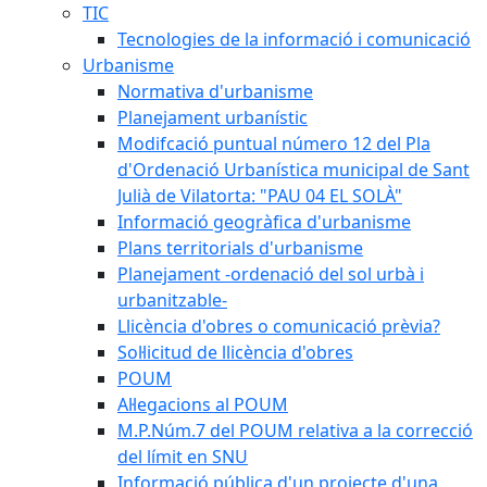
TIC
Tecnologies de la informació i comunicació
Urbanisme
Normativa d'urbanisme
Planejament urbanístic
Modifcació puntual número 12 del Pla
d'Ordenació Urbanística municipal de Sant
Julià de Vilatorta: "PAU 04 EL SOLÀ"
Informació geogràfica d'urbanisme
Plans territorials d'urbanisme
Planejament -ordenació del sol urbà i
urbanitzable-
Llicència d'obres o comunicació prèvia?
Sol·licitud de llicència d'obres
POUM
Al·legacions al POUM
M.P.Núm.7 del POUM relativa a la correcció
del límit en SNU
Informació pública d'un projecte d'una