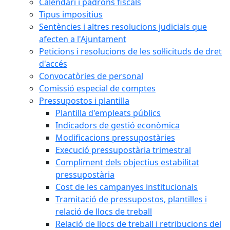
Calendari i padrons fiscals
Tipus impositius
Sentències i altres resolucions judicials que
afecten a l'Ajuntament
Peticions i resolucions de les sol·licituds de dret
d'accés
Convocatòries de personal
Comissió especial de comptes
Pressupostos i plantilla
Plantilla d'empleats públics
Indicadors de gestió econòmica
Modificacions pressupostàries
Execució pressupostària trimestral
Compliment dels objectius estabilitat
pressupostària
Cost de les campanyes institucionals
Tramitació de pressupostos, plantilles i
relació de llocs de treball
Relació de llocs de treball i retribucions del