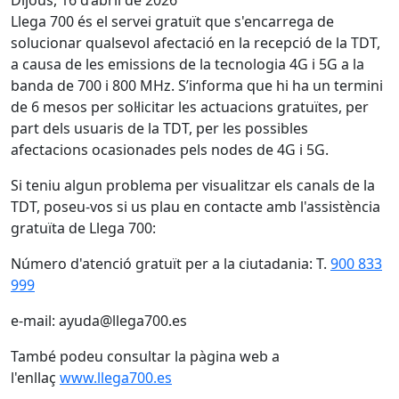
Dijous, 16 d’abril de 2026
Llega 700 és el servei gratuït que s'encarrega de
solucionar qualsevol afectació en la recepció de la TDT,
a causa de les emissions de la tecnologia 4G i 5G a la
banda de 700 i 800 MHz. S’informa que hi ha un termini
de 6 mesos per sol·licitar les actuacions gratuïtes, per
part dels usuaris de la TDT, per les possibles
afectacions ocasionades pels nodes de 4G i 5G.
Si teniu algun problema per visualitzar els canals de la
TDT, poseu-vos si us plau en contacte amb l'assistència
gratuïta de Llega 700:
Número d'atenció gratuït per a la ciutadania: T.
900 833
999
e-mail: ayuda@llega700.es
També podeu consultar la pàgina web a
l'enllaç
www.llega700.es