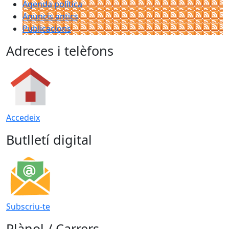
Agenda política
Anuncis antics
Publicacions
Adreces i telèfons
Accedeix
Butlletí digital
Subscriu-te
Plànol / Carrers