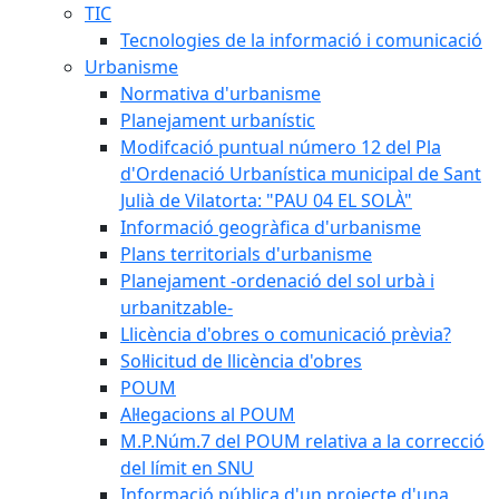
TIC
Tecnologies de la informació i comunicació
Urbanisme
Normativa d'urbanisme
Planejament urbanístic
Modifcació puntual número 12 del Pla
d'Ordenació Urbanística municipal de Sant
Julià de Vilatorta: "PAU 04 EL SOLÀ"
Informació geogràfica d'urbanisme
Plans territorials d'urbanisme
Planejament -ordenació del sol urbà i
urbanitzable-
Llicència d'obres o comunicació prèvia?
Sol·licitud de llicència d'obres
POUM
Al·legacions al POUM
M.P.Núm.7 del POUM relativa a la correcció
del límit en SNU
Informació pública d'un projecte d'una