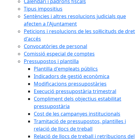
Calendari i padrons fiscals
Tipus impositius
Sentències i altres resolucions judicials que
afecten a l'Ajuntament
Peticions i resolucions de les sol·licituds de dret
d'accés
Convocatòries de personal
Comissió especial de comptes
Pressupostos i plantilla
Plantilla d'empleats públics
Indicadors de gestió econòmica
Modificacions pressupostàries
Execució pressupostària trimestral
Compliment dels objectius estabilitat
pressupostària
Cost de les campanyes institucionals
Tramitació de pressupostos, plantilles i
relació de llocs de treball
Relació de llocs de treball i retribucions del