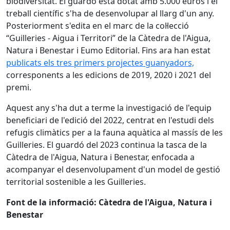
biodiversitat. El guardó està dotat amb 5.000 euros i el
treball científic s'ha de desenvolupar al llarg d'un any.
Posteriorment s'edita en el marc de la col·lecció
“Guilleries - Aigua i Territori” de la Càtedra de l'Aigua,
Natura i Benestar i Eumo Editorial. Fins ara han estat
publicats els tres primers projectes guanyadors,
corresponents a les edicions de 2019, 2020 i 2021 del
premi.
Aquest any s'ha dut a terme la investigació de l'equip
beneficiari de l'edició del 2022, centrat en l'estudi dels
refugis climàtics per a la fauna aquàtica al massís de les
Guilleries. El guardó del 2023 continua la tasca de la
Càtedra de l'Aigua, Natura i Benestar, enfocada a
acompanyar el desenvolupament d'un model de gestió
territorial sostenible a les Guilleries.
Font de la informació: Càtedra de l'Aigua, Natura i
Benestar