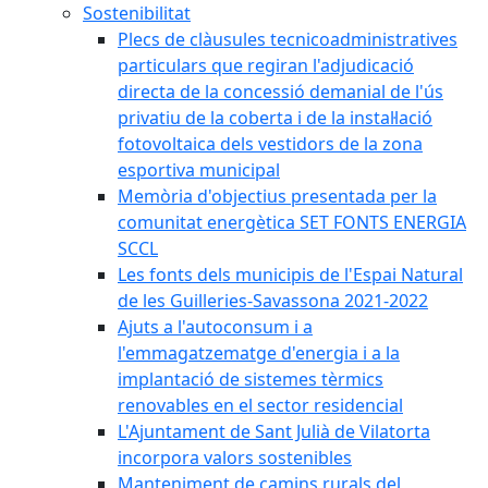
Sostenibilitat
Plecs de clàusules tecnicoadministratives
particulars que regiran l'adjudicació
directa de la concessió demanial de l'ús
privatiu de la coberta i de la instal·lació
fotovoltaica dels vestidors de la zona
esportiva municipal
Memòria d'objectius presentada per la
comunitat energètica SET FONTS ENERGIA
SCCL
Les fonts dels municipis de l'Espai Natural
de les Guilleries-Savassona 2021-2022
Ajuts a l'autoconsum i a
l'emmagatzematge d'energia i a la
implantació de sistemes tèrmics
renovables en el sector residencial
L'Ajuntament de Sant Julià de Vilatorta
incorpora valors sostenibles
Manteniment de camins rurals del