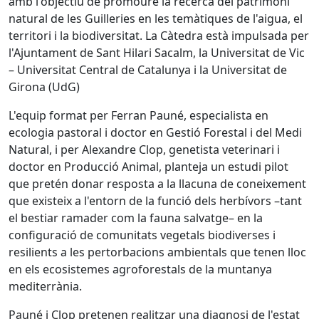
amb l'objectiu de promoure la recerca del patrimoni
natural de les Guilleries en les temàtiques de l'aigua, el
territori i la biodiversitat. La Càtedra està impulsada per
l'Ajuntament de Sant Hilari Sacalm, la Universitat de Vic
– Universitat Central de Catalunya i la Universitat de
Girona (UdG)
L'equip format per Ferran Pauné, especialista en
ecologia pastoral i doctor en Gestió Forestal i del Medi
Natural, i per Alexandre Clop, genetista veterinari i
doctor en Producció Animal, planteja un estudi pilot
que pretén donar resposta a la llacuna de coneixement
que existeix a l'entorn de la funció dels herbívors –tant
el bestiar ramader com la fauna salvatge– en la
configuració de comunitats vegetals biodiverses i
resilients a les pertorbacions ambientals que tenen lloc
en els ecosistemes agroforestals de la muntanya
mediterrània.
Pauné i Clop pretenen realitzar una diagnosi de l'estat