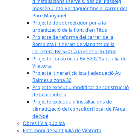
d'instal·lacions i serveis, des del Passeig
mossèn Cinto Verdaguer fins el carrer del
Pare Manyanet
Projecte de sobreeixidor per a la
urbanització de la Font d'en Titus
Projecte de reforma del carrer de la
Rambleta i itinerari de vianants de la
carretera BV-5201 a la Font d'en Titus
Projecte constructiu BV-5202 Sant Julia de
Vilatorta
Projecte itinerari ciclista i adequació Av.
Balmes a zona 30
Projecte executiu modificat de construcció
de la biblioteca
Projecte executiu d'instal·lacions de
climatització del consultori local de l'Arca
de Noé
Obres i Via pública
Patrimoni de Sant Julià de Vilatorta