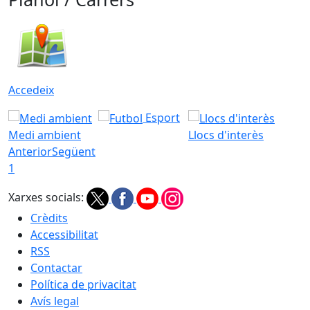
Accedeix
Esport
Medi ambient
Llocs d'interès
Anterior
Següent
1
Xarxes socials:
Crèdits
Accessibilitat
RSS
Contactar
Política de privacitat
Avís legal