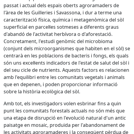
passat i actual dels espais oberts agroramaders de
l'àrea de les Guilleries i Savassona, i dur a terme una
caracterització física, química i metagenòmica del sòl
superficial en parcel·les sotmeses a diferents graus
d'abandó de l'activitat herbívora o d'aforestació.
Concretament, l'estudi genòmic del microbioma
(conjunt dels microorganismes que habiten en el sòl) se
centrarà en les poblacions de bacteris i fongs, els quals
són uns excel·lents indicadors de l'estat de salut del sòl i
del seu cicle de nutrients. Aquests factors es relacionen
amb l'equilibri entre les comunitats vegetals i animals
que en depenen, i poden proporcionar informació
sobre la història ecològica del sòl.
Amb tot, els investigadors volen esbrinar fins a quin
punt les comunitats forestals actuals no són més que
una etapa de disrupció en l'evolució natural d'un antic
paisatge en mosaic, produïda per l'abandonament de
les activitats agroramaderes i la conseqüent pèrdua de