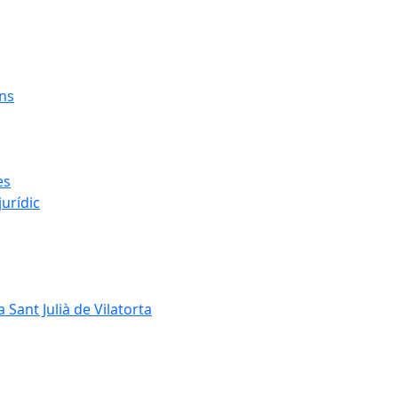
ens
es
urídic
 Sant Julià de Vilatorta