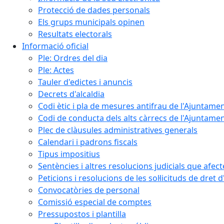
Protecció de dades personals
Els grups municipals opinen
Resultats electorals
Informació oficial
Ple: Ordres del dia
Ple: Actes
Tauler d'edictes i anuncis
Decrets d'alcaldia
Codi ètic i pla de mesures antifrau de l'Ajuntamen
Codi de conducta dels alts càrrecs de l'Ajuntament
Plec de clàusules administratives generals
Calendari i padrons fiscals
Tipus impositius
Sentències i altres resolucions judicials que afec
Peticions i resolucions de les sol·licituds de dret 
Convocatòries de personal
Comissió especial de comptes
Pressupostos i plantilla