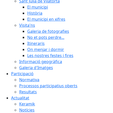
Sant Julià de Vilatorta
El municipi
Història
El municipi en xifres
Visita'ns
Galeria de fotografies
No et pots perdre...
Itineraris
On menjar i dormir
Les nostres festes i fires
Informació geogràfica
Galeria d'Imatges
Participació
Normativa
Processos participatius oberts
Resultats
Actualitat
Keramik
Notícies