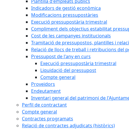
Plantilla d'empleats públics
Indicadors de gestió econòmica
Modificacions pressupostàries
Execució pressupostària trimestral
Compliment dels objectius estabilitat pressu
Cost de les campanyes institucionals
Tramitació de pressupostos, plantilles i relaci
Relació de llocs de treball i retribucions del 
Pressupost de l'any en curs
Execució pressupostària trimestral
Liquidació del pressupost
Compte general
Proveïdors
Endeutament
Inventari general del patrimoni de l'Ajuntam
Perfil de contractant
Compte general
Contractes programats
Relació de contractes adjudicats (històrics)