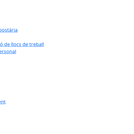
postària
ó de llocs de treball
personal
ent