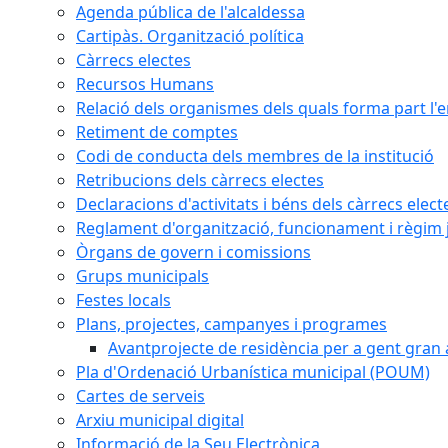
Agenda pública de l'alcaldessa
Cartipàs. Organització política
Càrrecs electes
Recursos Humans
Relació dels organismes dels quals forma part l'
Retiment de comptes
Codi de conducta dels membres de la institució
Retribucions dels càrrecs electes
Declaracions d'activitats i béns dels càrrecs elect
Reglament d'organització, funcionament i règim j
Òrgans de govern i comissions
Grups municipals
Festes locals
Plans, projectes, campanyes i programes
Avantprojecte de residència per a gent gran a
Pla d'Ordenació Urbanística municipal (POUM)
Cartes de serveis
Arxiu municipal digital
Informació de la Seu Electrònica