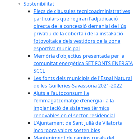
Sostenibilitat
Plecs de clàusules tecnicoadministratives
particulars que regiran l'adjudicació
directa de la concessió demanial de l'ús
privatiu de la coberta i de la instal·lació
fotovoltaica dels vestidors de la zona
esportiva municipal
Memòria d'objectius presentada per la
comunitat energètica SET FONTS ENERGIA
SCCL
Les fonts dels municipis de l'Espai Natural
de les Guilleries-Savassona 2021-2022
Ajuts a l'autoconsum i a
l'emmagatzematge d'energia i a la
implantació de sistemes tèrmics
renovables en el sector residencial
L'Ajuntament de Sant Julià de Vilatorta
incorpora valors sostenibles
Manteniment de camins rurals del