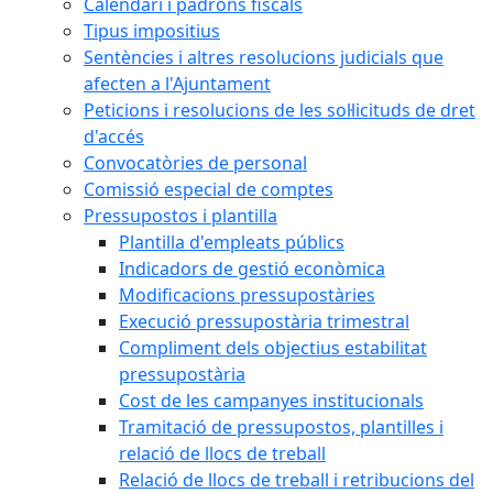
Calendari i padrons fiscals
Tipus impositius
Sentències i altres resolucions judicials que
afecten a l'Ajuntament
Peticions i resolucions de les sol·licituds de dret
d'accés
Convocatòries de personal
Comissió especial de comptes
Pressupostos i plantilla
Plantilla d'empleats públics
Indicadors de gestió econòmica
Modificacions pressupostàries
Execució pressupostària trimestral
Compliment dels objectius estabilitat
pressupostària
Cost de les campanyes institucionals
Tramitació de pressupostos, plantilles i
relació de llocs de treball
Relació de llocs de treball i retribucions del