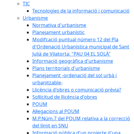
TIC
Tecnologies de la informació i comunicació
Urbanisme
Normativa d'urbanisme
Planejament urbanístic
Modifcació puntual número 12 del Pla
d'Ordenació Urbanística municipal de Sant
Julià de Vilatorta: "PAU 04 EL SOLÀ"
Informació geogràfica d'urbanisme
Plans territorials d'urbanisme
Planejament -ordenació del sol urbà i
urbanitzable-
Llicència d'obres o comunicació prèvia?
Sol·licitud de llicència d'obres
POUM
Al·legacions al POUM
M.P.Núm.7 del POUM relativa a la correcció
del límit en SNU
Informació pública d'un projecte d'una