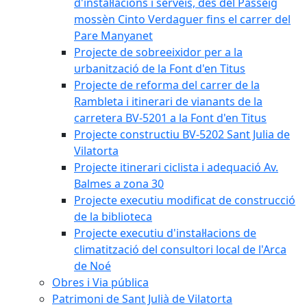
d'instal·lacions i serveis, des del Passeig
mossèn Cinto Verdaguer fins el carrer del
Pare Manyanet
Projecte de sobreeixidor per a la
urbanització de la Font d'en Titus
Projecte de reforma del carrer de la
Rambleta i itinerari de vianants de la
carretera BV-5201 a la Font d'en Titus
Projecte constructiu BV-5202 Sant Julia de
Vilatorta
Projecte itinerari ciclista i adequació Av.
Balmes a zona 30
Projecte executiu modificat de construcció
de la biblioteca
Projecte executiu d'instal·lacions de
climatització del consultori local de l'Arca
de Noé
Obres i Via pública
Patrimoni de Sant Julià de Vilatorta