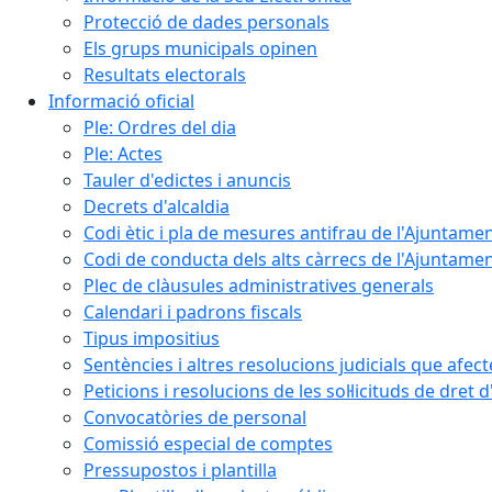
Protecció de dades personals
Els grups municipals opinen
Resultats electorals
Informació oficial
Ple: Ordres del dia
Ple: Actes
Tauler d'edictes i anuncis
Decrets d'alcaldia
Codi ètic i pla de mesures antifrau de l'Ajuntamen
Codi de conducta dels alts càrrecs de l'Ajuntament
Plec de clàusules administratives generals
Calendari i padrons fiscals
Tipus impositius
Sentències i altres resolucions judicials que afec
Peticions i resolucions de les sol·licituds de dret 
Convocatòries de personal
Comissió especial de comptes
Pressupostos i plantilla