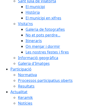
Sant Julià de Vilatorta
El municipi
Història
El municipi en xifres
Visita'ns
Galeria de fotografies
No et pots perdre...
Itineraris
On menjar i dormir
Les nostres festes i fires
Informació geogràfica
Galeria d'Imatges
Participació
Normativa
Processos participatius oberts
Resultats
Actualitat
Keramik
Notícies