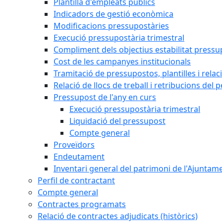
Plantilla d'empleats públics
Indicadors de gestió econòmica
Modificacions pressupostàries
Execució pressupostària trimestral
Compliment dels objectius estabilitat pressu
Cost de les campanyes institucionals
Tramitació de pressupostos, plantilles i relaci
Relació de llocs de treball i retribucions del 
Pressupost de l'any en curs
Execució pressupostària trimestral
Liquidació del pressupost
Compte general
Proveïdors
Endeutament
Inventari general del patrimoni de l'Ajuntam
Perfil de contractant
Compte general
Contractes programats
Relació de contractes adjudicats (històrics)