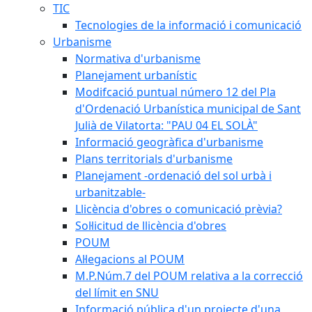
TIC
Tecnologies de la informació i comunicació
Urbanisme
Normativa d'urbanisme
Planejament urbanístic
Modifcació puntual número 12 del Pla
d'Ordenació Urbanística municipal de Sant
Julià de Vilatorta: "PAU 04 EL SOLÀ"
Informació geogràfica d'urbanisme
Plans territorials d'urbanisme
Planejament -ordenació del sol urbà i
urbanitzable-
Llicència d'obres o comunicació prèvia?
Sol·licitud de llicència d'obres
POUM
Al·legacions al POUM
M.P.Núm.7 del POUM relativa a la correcció
del límit en SNU
Informació pública d'un projecte d'una