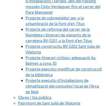
d'instal·lacions i serveis, des del Passeig
mossèn Cinto Verdaguer fins el carrer del
Pare Manyanet
Projecte de sobreeixidor per a la
urbanització de la Font d'en Titus
Projecte de reforma del carrer de la
Rambleta i itinerari de vianants de la
carretera BV-5201 a la Font d'en Titus
Projecte constructiu BV-5202 Sant Julia de
Vilatorta
Projecte itinerari ciclista i adequació Av.
Balmes a zona 30
Projecte executiu modificat de construcció
de la biblioteca
Projecte executiu d'instal·lacions de
climatització del consultori local de l'Arca
de Noé
Obres i Via pública
Patrimoni de Sant Julià de Vilatorta