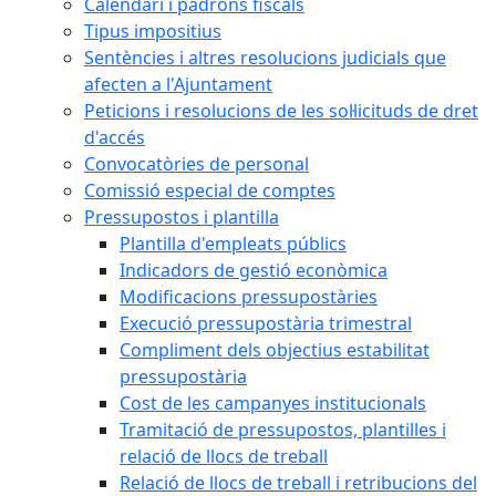
Calendari i padrons fiscals
Tipus impositius
Sentències i altres resolucions judicials que
afecten a l'Ajuntament
Peticions i resolucions de les sol·licituds de dret
d'accés
Convocatòries de personal
Comissió especial de comptes
Pressupostos i plantilla
Plantilla d'empleats públics
Indicadors de gestió econòmica
Modificacions pressupostàries
Execució pressupostària trimestral
Compliment dels objectius estabilitat
pressupostària
Cost de les campanyes institucionals
Tramitació de pressupostos, plantilles i
relació de llocs de treball
Relació de llocs de treball i retribucions del