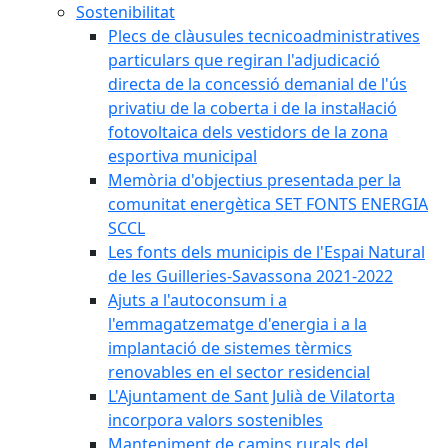
Sostenibilitat
Plecs de clàusules tecnicoadministratives
particulars que regiran l'adjudicació
directa de la concessió demanial de l'ús
privatiu de la coberta i de la instal·lació
fotovoltaica dels vestidors de la zona
esportiva municipal
Memòria d'objectius presentada per la
comunitat energètica SET FONTS ENERGIA
SCCL
Les fonts dels municipis de l'Espai Natural
de les Guilleries-Savassona 2021-2022
Ajuts a l'autoconsum i a
l'emmagatzematge d'energia i a la
implantació de sistemes tèrmics
renovables en el sector residencial
L'Ajuntament de Sant Julià de Vilatorta
incorpora valors sostenibles
Manteniment de camins rurals del