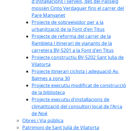
d'instal·lacions i serveis, des del Passeig
mossèn Cinto Verdaguer fins el carrer del
Pare Manyanet
Projecte de sobreeixidor per a la
urbanització de la Font d'en Titus
Projecte de reforma del carrer de la
Rambleta i itinerari de vianants de la
carretera BV-5201 a la Font d'en Titus
Projecte constructiu BV-5202 Sant Julia de
Vilatorta
Projecte itinerari ciclista i adequació Av.
Balmes a zona 30
Projecte executiu modificat de construcció
de la biblioteca
Projecte executiu d'instal·lacions de
climatització del consultori local de l'Arca
de Noé
Obres i Via pública
Patrimoni de Sant Julià de Vilatorta