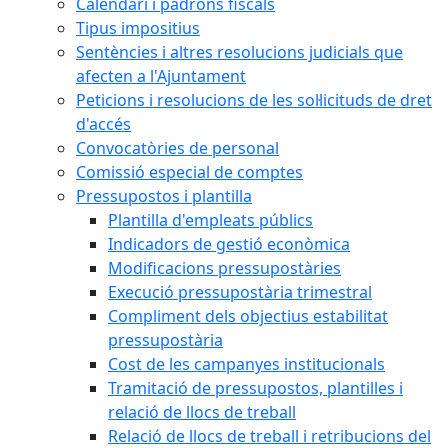
Calendari i padrons fiscals
Tipus impositius
Sentències i altres resolucions judicials que
afecten a l'Ajuntament
Peticions i resolucions de les sol·licituds de dret
d'accés
Convocatòries de personal
Comissió especial de comptes
Pressupostos i plantilla
Plantilla d'empleats públics
Indicadors de gestió econòmica
Modificacions pressupostàries
Execució pressupostària trimestral
Compliment dels objectius estabilitat
pressupostària
Cost de les campanyes institucionals
Tramitació de pressupostos, plantilles i
relació de llocs de treball
Relació de llocs de treball i retribucions del