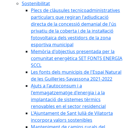
Sostenibilitat
Plecs de clàusules tecnicoadministratives
particulars que regiran l'adjudicació
directa de la concessió demanial de l'ús
privatiu de la coberta i de la instal·lació
fotovoltaica dels vestidors de la zona
esportiva municipal
Memòria d'objectius presentada per la
comunitat energètica SET FONTS ENERGIA
SCCL
Les fonts dels municipis de l'Espai Natural
de les Guilleries-Savassona 2021-2022
Ajuts a l'autoconsum i a
l'emmagatzematge d'energia i a la
implantació de sistemes tèrmics
renovables en el sector residencial
L'Ajuntament de Sant Julià de Vilatorta
incorpora valors sostenibles
Manteniment de camins rurals del