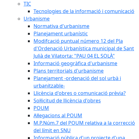
TIC
Tecnologies de la informació i comunicació
Urbanisme
Normativa d'urbanisme
Planejament urbanístic
Modifcació puntual número 12 del Pla
d'Ordenació Urbanística municipal de Sant
Julià de Vilatorta: "PAU 04 EL SOLÀ"
Informació geogràfica d'urbanisme
Plans territorials d'urbanisme
Planejament -ordenació del sol urbà i
urbanitzable-
Llicència d'obres o comunicació prèvia?
Sol·licitud de llicència d'obres
POUM
Al·legacions al POUM
M.P.Núm.7 del POUM relativa a la correcció
del límit en SNU
Informació pública d'un projecte d'una