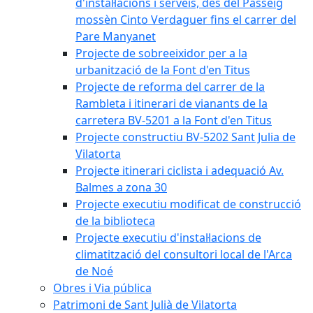
d'instal·lacions i serveis, des del Passeig
mossèn Cinto Verdaguer fins el carrer del
Pare Manyanet
Projecte de sobreeixidor per a la
urbanització de la Font d'en Titus
Projecte de reforma del carrer de la
Rambleta i itinerari de vianants de la
carretera BV-5201 a la Font d'en Titus
Projecte constructiu BV-5202 Sant Julia de
Vilatorta
Projecte itinerari ciclista i adequació Av.
Balmes a zona 30
Projecte executiu modificat de construcció
de la biblioteca
Projecte executiu d'instal·lacions de
climatització del consultori local de l'Arca
de Noé
Obres i Via pública
Patrimoni de Sant Julià de Vilatorta