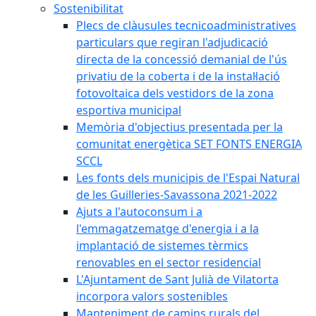
Sostenibilitat
Plecs de clàusules tecnicoadministratives
particulars que regiran l'adjudicació
directa de la concessió demanial de l'ús
privatiu de la coberta i de la instal·lació
fotovoltaica dels vestidors de la zona
esportiva municipal
Memòria d'objectius presentada per la
comunitat energètica SET FONTS ENERGIA
SCCL
Les fonts dels municipis de l'Espai Natural
de les Guilleries-Savassona 2021-2022
Ajuts a l'autoconsum i a
l'emmagatzematge d'energia i a la
implantació de sistemes tèrmics
renovables en el sector residencial
L'Ajuntament de Sant Julià de Vilatorta
incorpora valors sostenibles
Manteniment de camins rurals del