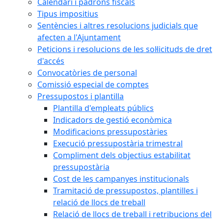
Calendari i padrons fiscals
Tipus impositius
Sentències i altres resolucions judicials que
afecten a l'Ajuntament
Peticions i resolucions de les sol·licituds de dret
d'accés
Convocatòries de personal
Comissió especial de comptes
Pressupostos i plantilla
Plantilla d'empleats públics
Indicadors de gestió econòmica
Modificacions pressupostàries
Execució pressupostària trimestral
Compliment dels objectius estabilitat
pressupostària
Cost de les campanyes institucionals
Tramitació de pressupostos, plantilles i
relació de llocs de treball
Relació de llocs de treball i retribucions del