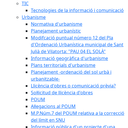
TIC
Tecnologies de la informació i comunicació
Urbanisme
Normativa d'urbanisme
Planejament urbanístic
Modifcació puntual número 12 del Pla
d'Ordenació Urbanística municipal de Sant
Julià de Vilatorta: "PAU 04 EL SOLÀ"
Informació geogràfica d'urbanisme
Plans territorials d'urbanisme
Planejament -ordenació del sol urbà i
urbanitzable-
Llicència d'obres o comunicació prèvia?
Sol·licitud de llicència d'obres
POUM
Al·legacions al POUM
M.P.Núm.7 del POUM relativa a la correcció
del límit en SNU
Informació pública d'un projecte d'una