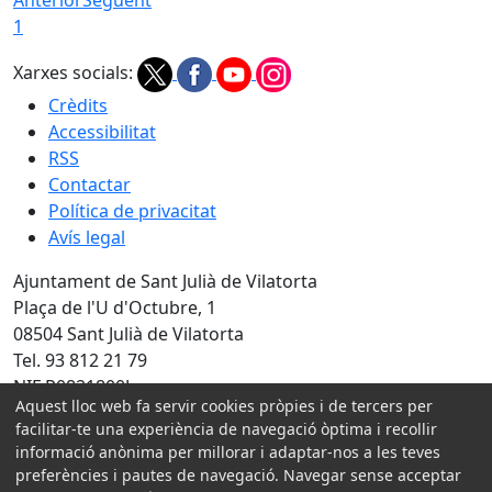
1
Xarxes socials:
Crèdits
Accessibilitat
RSS
Contactar
Política de privacitat
Avís legal
Ajuntament de Sant Julià de Vilatorta
Plaça de l'U d'Octubre, 1
08504 Sant Julià de Vilatorta
Tel. 93 812 21 79
NIF P0821800J
Aquest lloc web fa servir cookies pròpies i de tercers per
Amb la col·laboració de:
facilitar-te una experiència de navegació òptima i recollir
informació anònima per millorar i adaptar-nos a les teves
preferències i pautes de navegació. Navegar sense acceptar