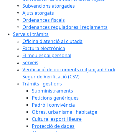
Subvencions atorgades
Ajuts atorgats
Ordenances fiscals
Ordenances reguladores i reglaments
Serveis i tràmits
Oficina d'atenció al ciutadà
Factura electrònica
El meu espai personal
Serveis
Verificació de documents mitjançant Codi
Segur de Verificació (CSV)
Tràmits i gestions
Subministraments
Peticions genèriques
Padró i convivència
Obres, urbanisme i habitatge
Cultura, esport i lleure
Protecció de dades