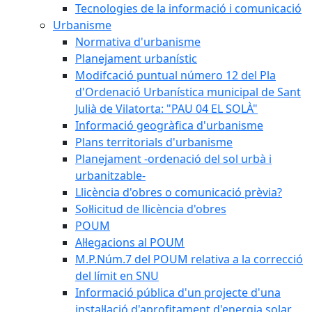
Tecnologies de la informació i comunicació
Urbanisme
Normativa d'urbanisme
Planejament urbanístic
Modifcació puntual número 12 del Pla
d'Ordenació Urbanística municipal de Sant
Julià de Vilatorta: "PAU 04 EL SOLÀ"
Informació geogràfica d'urbanisme
Plans territorials d'urbanisme
Planejament -ordenació del sol urbà i
urbanitzable-
Llicència d'obres o comunicació prèvia?
Sol·licitud de llicència d'obres
POUM
Al·legacions al POUM
M.P.Núm.7 del POUM relativa a la correcció
del límit en SNU
Informació pública d'un projecte d'una
instal·lació d'aprofitament d'energia solar