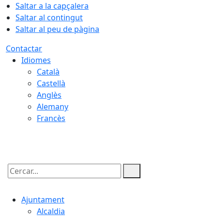
Saltar a la capçalera
Saltar al contingut
Saltar al peu de pàgina
Contactar
Idiomes
Català
Castellà
Anglès
Alemany
Francès
08.08.2026 | 11:53
Cercar:
Ajuntament
Alcaldia