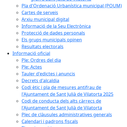
Pla d'Ordenació Urbanística municipal (POUM)
Cartes de serveis
Arxiu municipal digital
Informació de la Seu Electrònica
Protecció de dades personals
Els grups municipals opinen
Resultats electorals
Informació oficial
Ple: Ordres del dia
Ple: Actes
Tauler d'edictes i anuncis
Decrets d'alcaldia
Codi ètic i pla de mesures antifrau de
l'Ajuntament de Sant Julià de Vilatorta 2025
Codi de conducta dels alts càrrecs de
l'Ajuntament de Sant Julià de Vilatorta
Plec de clàusules administratives generals
Calendari i padrons fiscals