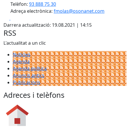
Telèfon:
93 888 75 30
Adreça electrònica:
fmolas@osonanet.com
Facebook
X
Darrera actualització: 19.08.2021 | 14:15
RSS
L'actualitat a un clic
Notícies
Agenda
Agenda política
Anuncis antics
Publicacions
Adreces i telèfons