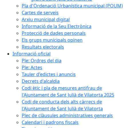
Pla d'Ordenació Urbanística municipal (POUM)
Cartes de serveis
Arxiu municipal digital
Informació de la Seu Electrònica
Protecció de dades personals
Els grups municipals opinen
Resultats electorals
Informació oficial
Ple: Ordres del dia
Ple: Actes
Tauler d'edictes i anuncis
Decrets d'alcaldia
Codi ètic i pla de mesures antifrau de
l'Ajuntament de Sant Julià de Vilatorta 2025
Codi de conducta dels alts càrrecs de
l'Ajuntament de Sant Julià de Vilatorta
Plec de clàusules administratives generals
Calendari i padrons fiscals