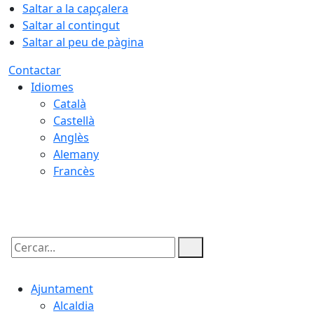
Saltar a la capçalera
Saltar al contingut
Saltar al peu de pàgina
Contactar
Idiomes
Català
Castellà
Anglès
Alemany
Francès
06.08.2026 | 16:16
Cercar:
Ajuntament
Alcaldia