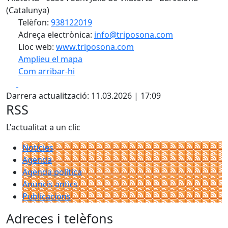
(Catalunya)
Telèfon:
938122019
Adreça electrònica:
info@triposona.com
Lloc web:
www.triposona.com
Amplieu el mapa
Com arribar-hi
Leaflet
| ©
OpenStreetMap
contributors
Facebook
X
+
Darrera actualització: 11.03.2026 | 17:09
−
RSS
L'actualitat a un clic
Notícies
Agenda
Agenda política
Anuncis antics
Publicacions
Adreces i telèfons