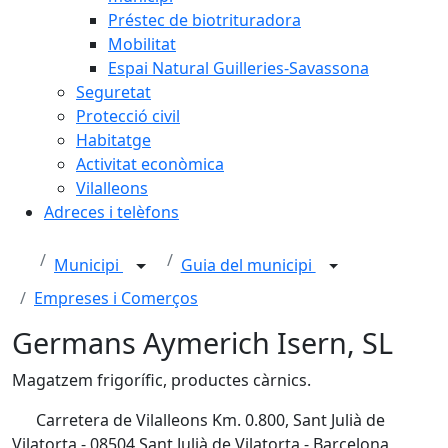
Préstec de biotrituradora
Mobilitat
Espai Natural Guilleries-Savassona
Seguretat
Protecció civil
Habitatge
Activitat econòmica
Vilalleons
Adreces i telèfons
Municipi
Guia del municipi
Empreses i Comerços
Germans Aymerich Isern, SL
Magatzem frigorífic, productes càrnics.
Carretera de Vilalleons Km. 0.800, Sant Julià de
Vilatorta - 08504 Sant Julià de Vilatorta - Barcelona