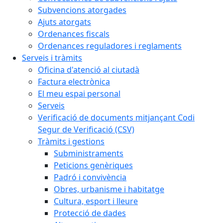
Subvencions atorgades
Ajuts atorgats
Ordenances fiscals
Ordenances reguladores i reglaments
Serveis i tràmits
Oficina d'atenció al ciutadà
Factura electrònica
El meu espai personal
Serveis
Verificació de documents mitjançant Codi
Segur de Verificació (CSV)
Tràmits i gestions
Subministraments
Peticions genèriques
Padró i convivència
Obres, urbanisme i habitatge
Cultura, esport i lleure
Protecció de dades