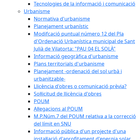
Tecnologies de la informació i comunicació
Urbanisme
Normativa d'urbanisme
Planejament urbanístic
Modifcació puntual número 12 del Pla
d'Ordenació Urbanística municipal de Sant
Julià de Vilatorta: "PAU 04 EL SOLÀ"
Informació geogràfica d'urbanisme
Plans territorials d'urbanisme
Planejament -ordenació del sol urbà i
urbanitzable-
Llicència d'obres o comunicació prèvia?
Sol·licitud de llicència d'obres
POUM
Al·legacions al POUM
M.P.Núm.7 del POUM relativa a la correcció
del límit en SNU
Informació pública d'un projecte d'una
instal·lació d'aprofitament d'energia solar