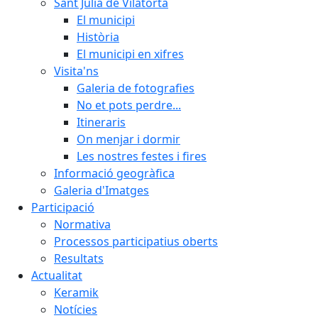
Sant Julià de Vilatorta
El municipi
Història
El municipi en xifres
Visita'ns
Galeria de fotografies
No et pots perdre...
Itineraris
On menjar i dormir
Les nostres festes i fires
Informació geogràfica
Galeria d'Imatges
Participació
Normativa
Processos participatius oberts
Resultats
Actualitat
Keramik
Notícies