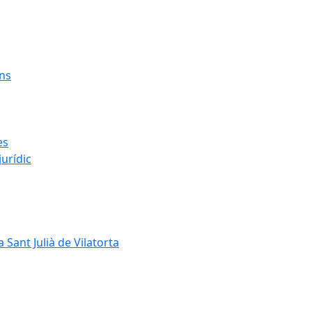
ens
es
urídic
 Sant Julià de Vilatorta