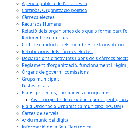
Agenda pública de l'alcaldessa
Cartipàs. Organització política
Càrrecs electes
Recursos Humans
Relació dels organismes dels quals forma part l'
Retiment de comptes
Codi de conducta dels membres de la institució
Retribucions dels càrrecs electes
Declaracions d'activitats i béns dels càrrecs elect
Reglament d'organització, funcionament i règim j
Òrgans de govern i comissions
Grups municipals
Festes locals
Plans, projectes, campanyes i programes
Avantprojecte de residència per a gent gran a
Pla d'Ordenació Urbanística municipal (POUM)
Cartes de serveis
Arxiu municipal digital
Informació de la Seu Electrònica