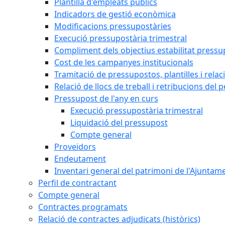
Plantilla d'empleats públics
Indicadors de gestió econòmica
Modificacions pressupostàries
Execució pressupostària trimestral
Compliment dels objectius estabilitat pressu
Cost de les campanyes institucionals
Tramitació de pressupostos, plantilles i relaci
Relació de llocs de treball i retribucions del 
Pressupost de l'any en curs
Execució pressupostària trimestral
Liquidació del pressupost
Compte general
Proveïdors
Endeutament
Inventari general del patrimoni de l'Ajuntam
Perfil de contractant
Compte general
Contractes programats
Relació de contractes adjudicats (històrics)