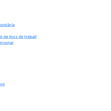
postària
ó de llocs de treball
personal
ent