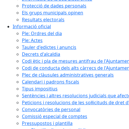
Protecció de dades personals
Els grups municipals opinen
Resultats electorals
Informació oficial
Ple: Ordres del dia
Ple: Actes
Tauler d'edictes i anuncis
Decrets d'alcaldia
Codi ètic i pla de mesures antifrau de l'Ajuntamen
Codi de conducta dels alts càrrecs de l'Ajuntament
Plec de clàusules administratives generals
Calendari i padrons fiscals
Tipus impositius
Sentències i altres resolucions judicials que afec
Peticions i resolucions de les sol·licituds de dret 
Convocatòries de personal
Comissió especial de comptes
Pressupostos i plantilla