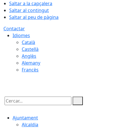
Saltar a la capçalera
Saltar al contingut
Saltar al peu de pàgina
Contactar
Idiomes
Català
Castellà
Anglès
Alemany
Francès
09.08.2026 | 04:12
Cercar:
Ajuntament
Alcaldia