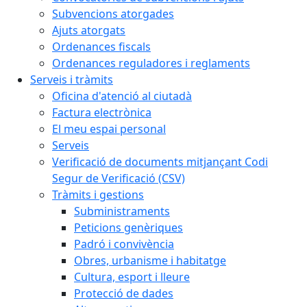
Subvencions atorgades
Ajuts atorgats
Ordenances fiscals
Ordenances reguladores i reglaments
Serveis i tràmits
Oficina d'atenció al ciutadà
Factura electrònica
El meu espai personal
Serveis
Verificació de documents mitjançant Codi
Segur de Verificació (CSV)
Tràmits i gestions
Subministraments
Peticions genèriques
Padró i convivència
Obres, urbanisme i habitatge
Cultura, esport i lleure
Protecció de dades