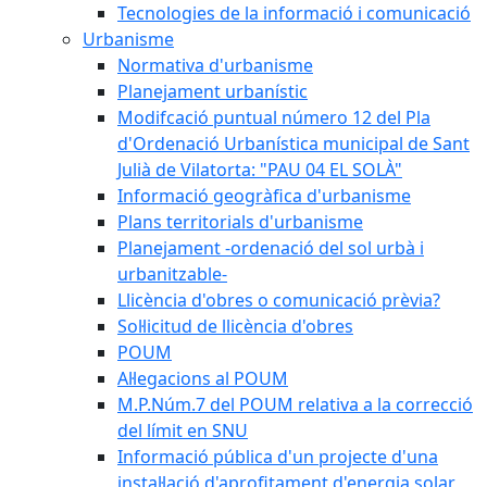
Tecnologies de la informació i comunicació
Urbanisme
Normativa d'urbanisme
Planejament urbanístic
Modifcació puntual número 12 del Pla
d'Ordenació Urbanística municipal de Sant
Julià de Vilatorta: "PAU 04 EL SOLÀ"
Informació geogràfica d'urbanisme
Plans territorials d'urbanisme
Planejament -ordenació del sol urbà i
urbanitzable-
Llicència d'obres o comunicació prèvia?
Sol·licitud de llicència d'obres
POUM
Al·legacions al POUM
M.P.Núm.7 del POUM relativa a la correcció
del límit en SNU
Informació pública d'un projecte d'una
instal·lació d'aprofitament d'energia solar