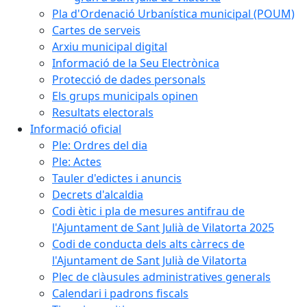
Pla d'Ordenació Urbanística municipal (POUM)
Cartes de serveis
Arxiu municipal digital
Informació de la Seu Electrònica
Protecció de dades personals
Els grups municipals opinen
Resultats electorals
Informació oficial
Ple: Ordres del dia
Ple: Actes
Tauler d'edictes i anuncis
Decrets d'alcaldia
Codi ètic i pla de mesures antifrau de
l'Ajuntament de Sant Julià de Vilatorta 2025
Codi de conducta dels alts càrrecs de
l'Ajuntament de Sant Julià de Vilatorta
Plec de clàusules administratives generals
Calendari i padrons fiscals