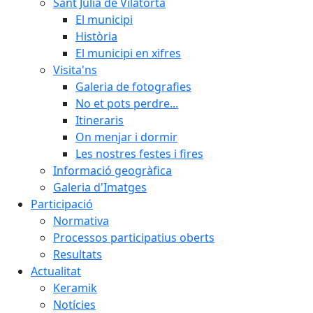
Sant Julià de Vilatorta
El municipi
Història
El municipi en xifres
Visita'ns
Galeria de fotografies
No et pots perdre...
Itineraris
On menjar i dormir
Les nostres festes i fires
Informació geogràfica
Galeria d'Imatges
Participació
Normativa
Processos participatius oberts
Resultats
Actualitat
Keramik
Notícies