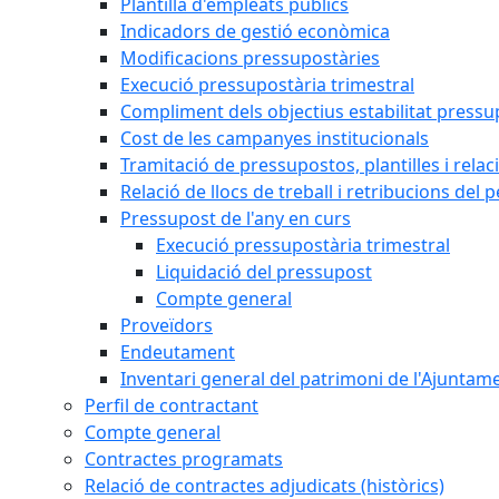
Plantilla d'empleats públics
Indicadors de gestió econòmica
Modificacions pressupostàries
Execució pressupostària trimestral
Compliment dels objectius estabilitat pressu
Cost de les campanyes institucionals
Tramitació de pressupostos, plantilles i relaci
Relació de llocs de treball i retribucions del 
Pressupost de l'any en curs
Execució pressupostària trimestral
Liquidació del pressupost
Compte general
Proveïdors
Endeutament
Inventari general del patrimoni de l'Ajuntam
Perfil de contractant
Compte general
Contractes programats
Relació de contractes adjudicats (històrics)