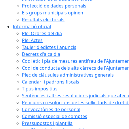
Protecció de dades personals
Els grups municipals opinen
Resultats electorals
Informació oficial
Ple: Ordres del dia
Ple: Actes
Tauler d'edictes i anuncis
Decrets d'alcaldia
Codi ètic i pla de mesures antifrau de l'Ajuntamen
Codi de conducta dels alts càrrecs de l'Ajuntament
Plec de clàusules administratives generals
Calendari i padrons fiscals
Tipus impositius
Sentències i altres resolucions judicials que afec
Peticions i resolucions de les sol·licituds de dret 
Convocatòries de personal
Comissió especial de comptes
Pressupostos i plantilla