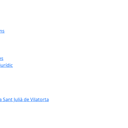
ens
es
urídic
 Sant Julià de Vilatorta