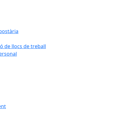
postària
ó de llocs de treball
personal
ent