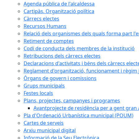
Agenda pública de l'alcaldessa
Cartipàs. Organització política
Càrrecs electes
Recursos Humans
Relació dels organismes dels quals forma part l'
Retiment de comptes
Codi de conducta dels membres de la institució
Retribucions dels càrrecs electes
Declaracions d'activitats i béns dels càrrecs elect
Reglament d'organització, funcionament i règim j
Òrgans de govern i comissions
Grups municipals
Festes locals
Plans, projectes, campanyes i programes
Avantprojecte de residència per a gent gran a
Pla d'Ordenació Urbanística municipal (POUM)
Cartes de serveis
Arxiu municipal digital
Informació de la Seu Electrònica