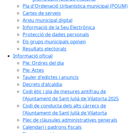
Pla d'Ordenació Urbanística municipal (POUM)
Cartes de serveis
Arxiu municipal digital
Informació de la Seu Electrònica
Protecció de dades personals
Els grups municipals opinen
Resultats electorals
Informació oficial
Ple: Ordres del dia
Ple: Actes
Tauler d'edictes i anuncis
Decrets d'alcaldia
Codi ètic i pla de mesures antifrau de
l'Ajuntament de Sant Julià de Vilatorta 2025
Codi de conducta dels alts càrrecs de
l'Ajuntament de Sant Julià de Vilatorta
Plec de clàusules administratives generals
Calendari i padrons fiscals