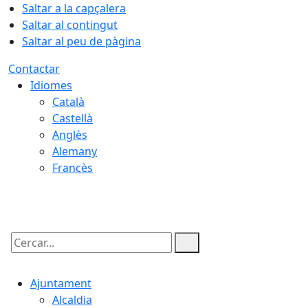
Saltar a la capçalera
Saltar al contingut
Saltar al peu de pàgina
Contactar
Idiomes
Català
Castellà
Anglès
Alemany
Francès
06.08.2026 | 17:56
Cercar:
Ajuntament
Alcaldia