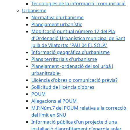
Tecnologies de la informació i comunicació
Urbanisme
Normativa d'urbanisme
Planejament urbanístic
Modifcació puntual número 12 del Pla
d'Ordenació Urbanística municipal de Sant
Julià de Vilatorta: "PAU 04 EL SOLÀ"
Informació geogràfica d'urbanisme
Plans territorials d'urbanisme
Planejament -ordenació del sol urbà i
urbanitzable-
Llicència d'obres o comunicació prèvia?
Sol·licitud de llicència d'obres
POUM
Al·legacions al POUM
M.P.Núm.7 del POUM relativa a la correcció
del límit en SNU
Informació pública d'un projecte d'una
instal·lació d'aprofitament d'energia solar