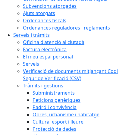
Subvencions atorgades
Ajuts atorgats
Ordenances fiscals
Ordenances reguladores i reglaments
Serveis i tràmits
Oficina d'atenció al ciutadà
Factura electrònica
El meu espai personal
Serveis
Verificació de documents mitjançant Codi
Segur de Verificació (CSV)
Tràmits i gestions
Subministraments
Peticions genèriques
Padró i convivència
Obres, urbanisme i habitatge
Cultura, esport i lleure
Protecció de dades