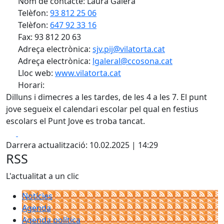
Nom de contacte: Laura Galera
Telèfon:
93 812 25 06
Telèfon:
647 92 33 16
Fax: 93 812 20 63
Adreça electrònica:
sjv.pij@vilatorta.cat
Adreça electrònica:
lgaleral@ccosona.cat
Lloc web:
www.vilatorta.cat
Horari:
Dilluns i dimecres a les tardes, de les 4 a les 7. El punt
jove segueix el calendari escolar pel qual en festius
escolars el Punt Jove es troba tancat.
Facebook
X
Darrera actualització: 10.02.2025 | 14:29
RSS
L'actualitat a un clic
Notícies
Agenda
Agenda política