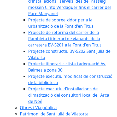
d'instal·lacions i serveis, des del Passeig
mossèn Cinto Verdaguer fins el carrer del
Pare Manyanet
Projecte de sobreeixidor per a la
urbanització de la Font d'en Titus
Projecte de reforma del carrer de la
Rambleta i itinerari de vianants de la
carretera BV-5201 a la Font d'en Titus
Projecte constructiu BV-5202 Sant Julia de
Vilatorta
Projecte itinerari ciclista i adequació Av.
Balmes a zona 30
Projecte executiu modificat de construcció
de la biblioteca
Projecte executiu d'instal·lacions de
climatització del consultori local de l'Arca
de Noé
Obres i Via pública
Patrimoni de Sant Julià de Vilatorta