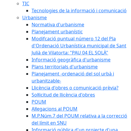
TIC
Tecnologies de la informació i comunicació
Urbanisme
Normativa d'urbanisme
Planejament urbanístic
Modifcació puntual número 12 del Pla
d'Ordenació Urbanística municipal de Sant
Julià de Vilatorta: "PAU 04 EL SOLÀ"
Informació geogràfica d'urbanisme
Plans territorials d'urbanisme
Planejament -ordenació del sol urbà i
urbanitzable-
Llicència d'obres o comunicació prèvia?
Sol·licitud de llicència d'obres
POUM
Al·legacions al POUM
M.P.Núm.7 del POUM relativa a la correcció
del límit en SNU
Informació pública d'un projecte d'una