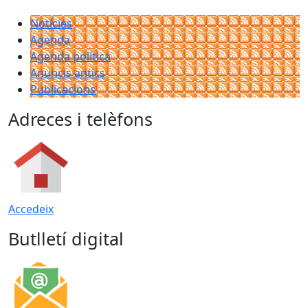
Notícies
Agenda
Agenda política
Anuncis antics
Publicacions
Adreces i telèfons
Accedeix
Butlletí digital