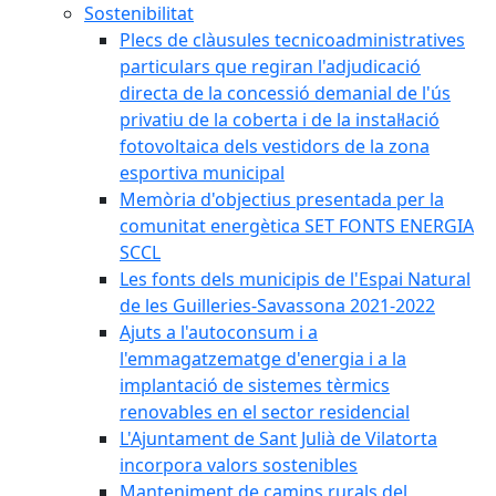
Sostenibilitat
Plecs de clàusules tecnicoadministratives
particulars que regiran l'adjudicació
directa de la concessió demanial de l'ús
privatiu de la coberta i de la instal·lació
fotovoltaica dels vestidors de la zona
esportiva municipal
Memòria d'objectius presentada per la
comunitat energètica SET FONTS ENERGIA
SCCL
Les fonts dels municipis de l'Espai Natural
de les Guilleries-Savassona 2021-2022
Ajuts a l'autoconsum i a
l'emmagatzematge d'energia i a la
implantació de sistemes tèrmics
renovables en el sector residencial
L'Ajuntament de Sant Julià de Vilatorta
incorpora valors sostenibles
Manteniment de camins rurals del