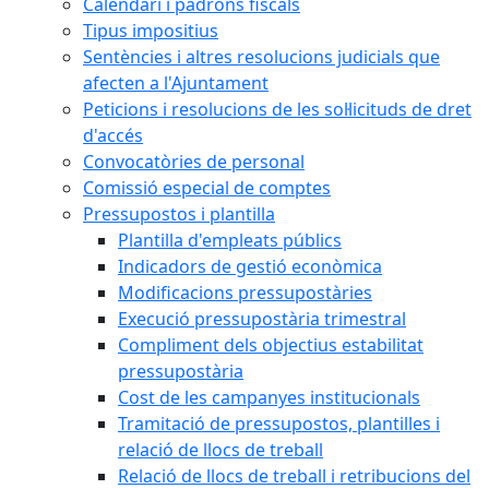
Calendari i padrons fiscals
Tipus impositius
Sentències i altres resolucions judicials que
afecten a l'Ajuntament
Peticions i resolucions de les sol·licituds de dret
d'accés
Convocatòries de personal
Comissió especial de comptes
Pressupostos i plantilla
Plantilla d'empleats públics
Indicadors de gestió econòmica
Modificacions pressupostàries
Execució pressupostària trimestral
Compliment dels objectius estabilitat
pressupostària
Cost de les campanyes institucionals
Tramitació de pressupostos, plantilles i
relació de llocs de treball
Relació de llocs de treball i retribucions del