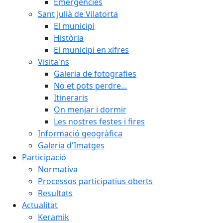
Emergències
Sant Julià de Vilatorta
El municipi
Història
El municipi en xifres
Visita'ns
Galeria de fotografies
No et pots perdre...
Itineraris
On menjar i dormir
Les nostres festes i fires
Informació geogràfica
Galeria d'Imatges
Participació
Normativa
Processos participatius oberts
Resultats
Actualitat
Keramik