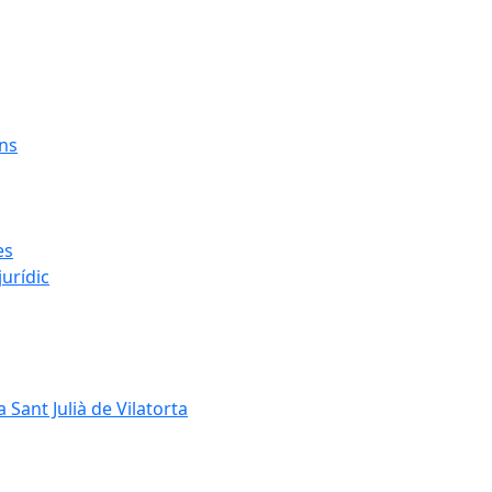
ens
es
urídic
 Sant Julià de Vilatorta