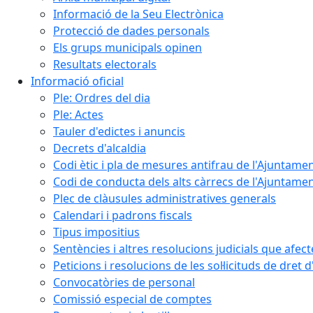
Informació de la Seu Electrònica
Protecció de dades personals
Els grups municipals opinen
Resultats electorals
Informació oficial
Ple: Ordres del dia
Ple: Actes
Tauler d'edictes i anuncis
Decrets d'alcaldia
Codi ètic i pla de mesures antifrau de l'Ajuntamen
Codi de conducta dels alts càrrecs de l'Ajuntament
Plec de clàusules administratives generals
Calendari i padrons fiscals
Tipus impositius
Sentències i altres resolucions judicials que afec
Peticions i resolucions de les sol·licituds de dret 
Convocatòries de personal
Comissió especial de comptes