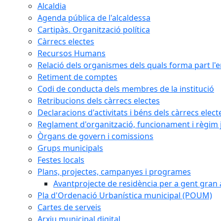
Alcaldia
Agenda pública de l'alcaldessa
Cartipàs. Organització política
Càrrecs electes
Recursos Humans
Relació dels organismes dels quals forma part l'
Retiment de comptes
Codi de conducta dels membres de la institució
Retribucions dels càrrecs electes
Declaracions d'activitats i béns dels càrrecs elect
Reglament d'organització, funcionament i règim j
Òrgans de govern i comissions
Grups municipals
Festes locals
Plans, projectes, campanyes i programes
Avantprojecte de residència per a gent gran a
Pla d'Ordenació Urbanística municipal (POUM)
Cartes de serveis
Arxiu municipal digital