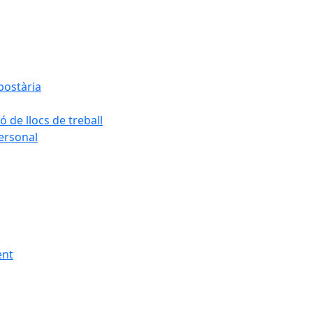
postària
ó de llocs de treball
personal
ent