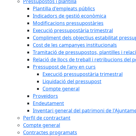
Pressupostos i plantilla
Plantilla d'empleats públics
Indicadors de gestió econòmica
Modificacions pressupostàries
Execució pressupostària trimestral
Compliment dels objectius estabilitat pressu
Cost de les campanyes institucionals
Tramitació de pressupostos, plantilles i relaci
Relació de llocs de treball i retribucions del 
Pressupost de l'any en curs
Execució pressupostària trimestral
Liquidació del pressupost
Compte general
Proveïdors
Endeutament
Inventari general del patrimoni de l'Ajuntam
Perfil de contractant
Compte general
Contractes programats