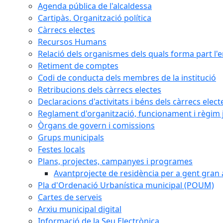
Agenda pública de l'alcaldessa
Cartipàs. Organització política
Càrrecs electes
Recursos Humans
Relació dels organismes dels quals forma part l'
Retiment de comptes
Codi de conducta dels membres de la institució
Retribucions dels càrrecs electes
Declaracions d'activitats i béns dels càrrecs elect
Reglament d'organització, funcionament i règim j
Òrgans de govern i comissions
Grups municipals
Festes locals
Plans, projectes, campanyes i programes
Avantprojecte de residència per a gent gran a
Pla d'Ordenació Urbanística municipal (POUM)
Cartes de serveis
Arxiu municipal digital
Informació de la Seu Electrònica