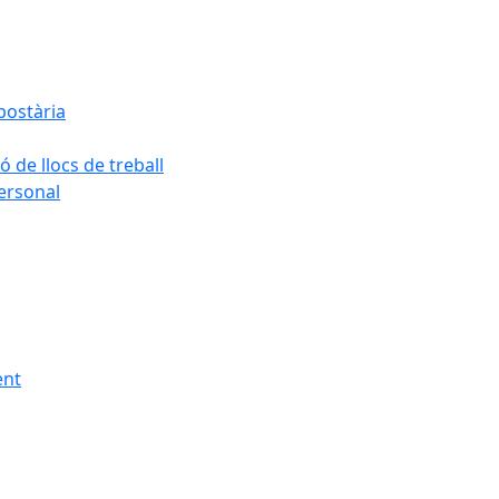
postària
ó de llocs de treball
personal
ent