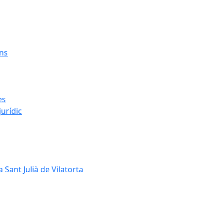
ens
es
urídic
 Sant Julià de Vilatorta