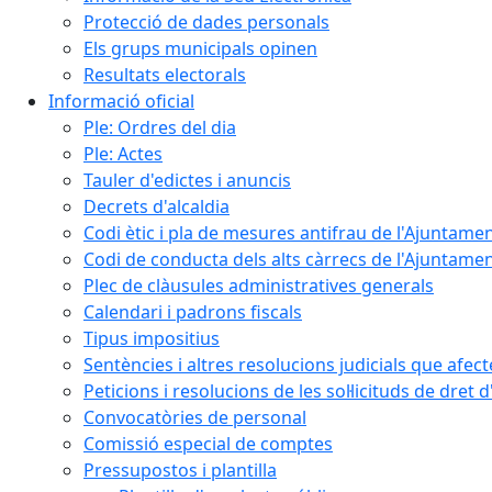
Protecció de dades personals
Els grups municipals opinen
Resultats electorals
Informació oficial
Ple: Ordres del dia
Ple: Actes
Tauler d'edictes i anuncis
Decrets d'alcaldia
Codi ètic i pla de mesures antifrau de l'Ajuntamen
Codi de conducta dels alts càrrecs de l'Ajuntament
Plec de clàusules administratives generals
Calendari i padrons fiscals
Tipus impositius
Sentències i altres resolucions judicials que afec
Peticions i resolucions de les sol·licituds de dret 
Convocatòries de personal
Comissió especial de comptes
Pressupostos i plantilla