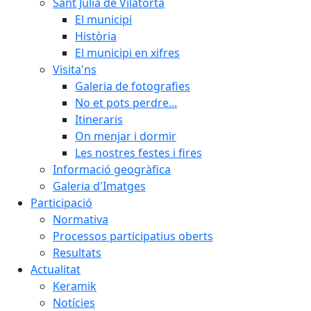
Sant Julià de Vilatorta
El municipi
Història
El municipi en xifres
Visita'ns
Galeria de fotografies
No et pots perdre...
Itineraris
On menjar i dormir
Les nostres festes i fires
Informació geogràfica
Galeria d'Imatges
Participació
Normativa
Processos participatius oberts
Resultats
Actualitat
Keramik
Notícies