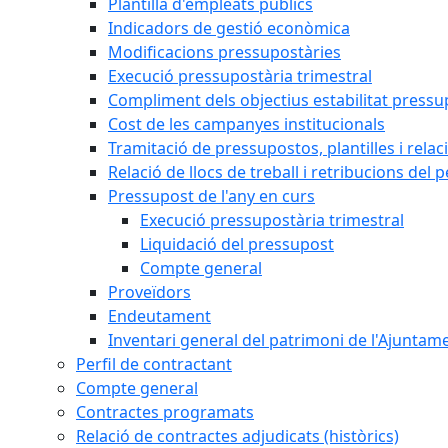
Plantilla d'empleats públics
Indicadors de gestió econòmica
Modificacions pressupostàries
Execució pressupostària trimestral
Compliment dels objectius estabilitat pressu
Cost de les campanyes institucionals
Tramitació de pressupostos, plantilles i relaci
Relació de llocs de treball i retribucions del 
Pressupost de l'any en curs
Execució pressupostària trimestral
Liquidació del pressupost
Compte general
Proveïdors
Endeutament
Inventari general del patrimoni de l'Ajuntam
Perfil de contractant
Compte general
Contractes programats
Relació de contractes adjudicats (històrics)