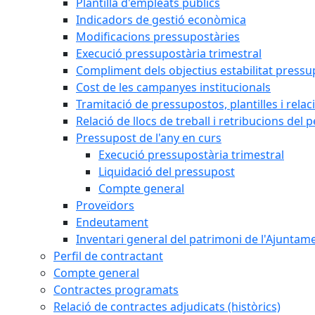
Plantilla d'empleats públics
Indicadors de gestió econòmica
Modificacions pressupostàries
Execució pressupostària trimestral
Compliment dels objectius estabilitat pressu
Cost de les campanyes institucionals
Tramitació de pressupostos, plantilles i relaci
Relació de llocs de treball i retribucions del 
Pressupost de l'any en curs
Execució pressupostària trimestral
Liquidació del pressupost
Compte general
Proveïdors
Endeutament
Inventari general del patrimoni de l'Ajuntam
Perfil de contractant
Compte general
Contractes programats
Relació de contractes adjudicats (històrics)