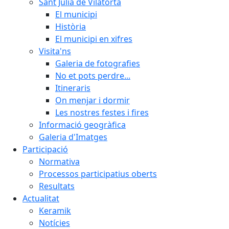
Sant Julià de Vilatorta
El municipi
Història
El municipi en xifres
Visita'ns
Galeria de fotografies
No et pots perdre...
Itineraris
On menjar i dormir
Les nostres festes i fires
Informació geogràfica
Galeria d'Imatges
Participació
Normativa
Processos participatius oberts
Resultats
Actualitat
Keramik
Notícies