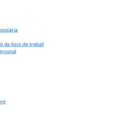
postària
ó de llocs de treball
personal
ent