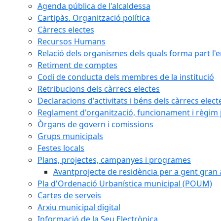
Agenda pública de l'alcaldessa
Cartipàs. Organització política
Càrrecs electes
Recursos Humans
Relació dels organismes dels quals forma part l'
Retiment de comptes
Codi de conducta dels membres de la institució
Retribucions dels càrrecs electes
Declaracions d'activitats i béns dels càrrecs elect
Reglament d'organització, funcionament i règim j
Òrgans de govern i comissions
Grups municipals
Festes locals
Plans, projectes, campanyes i programes
Avantprojecte de residència per a gent gran a
Pla d'Ordenació Urbanística municipal (POUM)
Cartes de serveis
Arxiu municipal digital
Informació de la Seu Electrònica