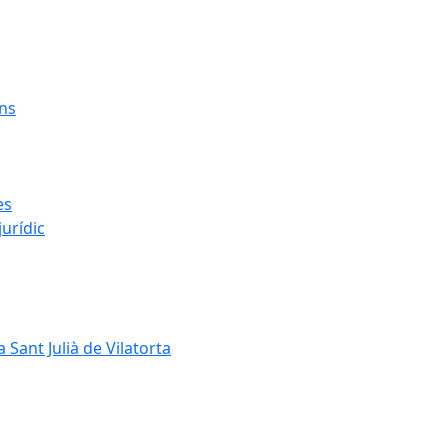
ens
es
urídic
 Sant Julià de Vilatorta