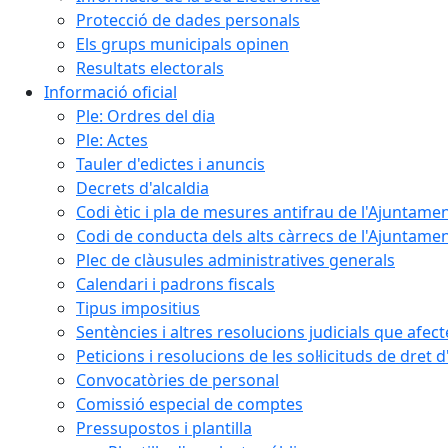
Protecció de dades personals
Els grups municipals opinen
Resultats electorals
Informació oficial
Ple: Ordres del dia
Ple: Actes
Tauler d'edictes i anuncis
Decrets d'alcaldia
Codi ètic i pla de mesures antifrau de l'Ajuntamen
Codi de conducta dels alts càrrecs de l'Ajuntament
Plec de clàusules administratives generals
Calendari i padrons fiscals
Tipus impositius
Sentències i altres resolucions judicials que afec
Peticions i resolucions de les sol·licituds de dret 
Convocatòries de personal
Comissió especial de comptes
Pressupostos i plantilla