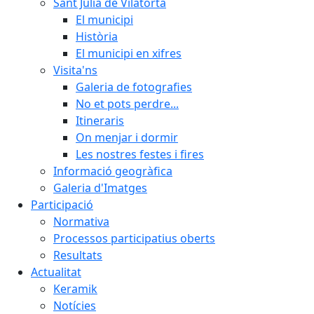
Sant Julià de Vilatorta
El municipi
Història
El municipi en xifres
Visita'ns
Galeria de fotografies
No et pots perdre...
Itineraris
On menjar i dormir
Les nostres festes i fires
Informació geogràfica
Galeria d'Imatges
Participació
Normativa
Processos participatius oberts
Resultats
Actualitat
Keramik
Notícies