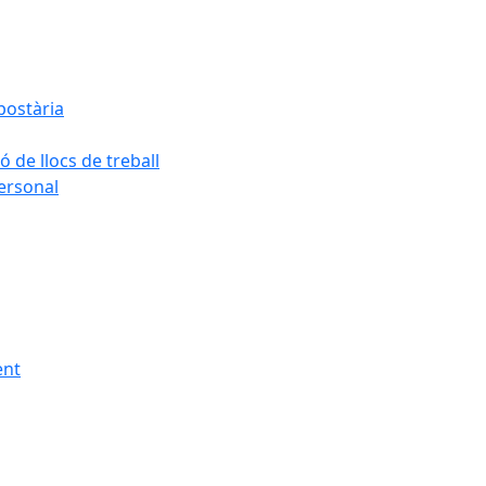
postària
ó de llocs de treball
personal
ent