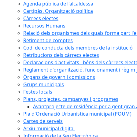
Agenda pública de l'alcaldessa
Cartipàs. Organització política
Càrrecs electes
Recursos Humans
Relació dels organismes dels quals forma part l'
Retiment de comptes
Codi de conducta dels membres de la institució
Retribucions dels càrrecs electes
Declaracions d'activitats i béns dels càrrecs elect
Reglament d'organització, funcionament i règim j
Òrgans de govern i comissions
Grups municipals
Festes locals
Plans, projectes, campanyes i programes
Avantprojecte de residència per a gent gran a
Pla d'Ordenació Urbanística municipal (POUM)
Cartes de serveis
Arxiu municipal digital
Informació de la Seu Electrònica