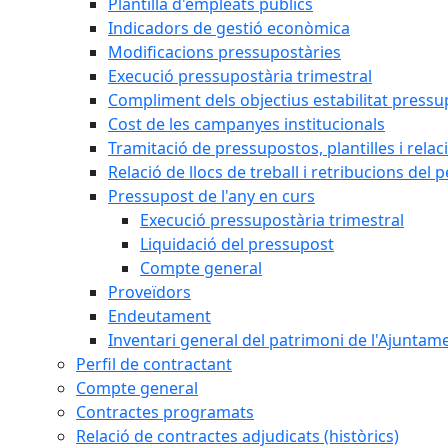
Plantilla d'empleats públics
Indicadors de gestió econòmica
Modificacions pressupostàries
Execució pressupostària trimestral
Compliment dels objectius estabilitat pressu
Cost de les campanyes institucionals
Tramitació de pressupostos, plantilles i relaci
Relació de llocs de treball i retribucions del 
Pressupost de l'any en curs
Execució pressupostària trimestral
Liquidació del pressupost
Compte general
Proveïdors
Endeutament
Inventari general del patrimoni de l'Ajuntam
Perfil de contractant
Compte general
Contractes programats
Relació de contractes adjudicats (històrics)