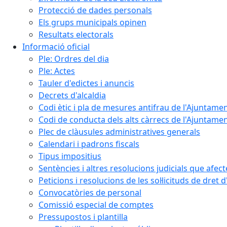
Protecció de dades personals
Els grups municipals opinen
Resultats electorals
Informació oficial
Ple: Ordres del dia
Ple: Actes
Tauler d'edictes i anuncis
Decrets d'alcaldia
Codi ètic i pla de mesures antifrau de l'Ajuntamen
Codi de conducta dels alts càrrecs de l'Ajuntament
Plec de clàusules administratives generals
Calendari i padrons fiscals
Tipus impositius
Sentències i altres resolucions judicials que afec
Peticions i resolucions de les sol·licituds de dret 
Convocatòries de personal
Comissió especial de comptes
Pressupostos i plantilla