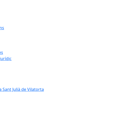
ens
es
urídic
 Sant Julià de Vilatorta