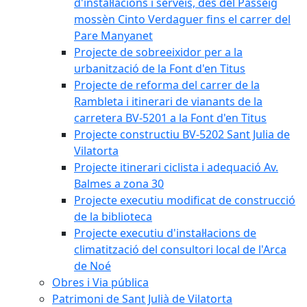
d'instal·lacions i serveis, des del Passeig
mossèn Cinto Verdaguer fins el carrer del
Pare Manyanet
Projecte de sobreeixidor per a la
urbanització de la Font d'en Titus
Projecte de reforma del carrer de la
Rambleta i itinerari de vianants de la
carretera BV-5201 a la Font d'en Titus
Projecte constructiu BV-5202 Sant Julia de
Vilatorta
Projecte itinerari ciclista i adequació Av.
Balmes a zona 30
Projecte executiu modificat de construcció
de la biblioteca
Projecte executiu d'instal·lacions de
climatització del consultori local de l'Arca
de Noé
Obres i Via pública
Patrimoni de Sant Julià de Vilatorta