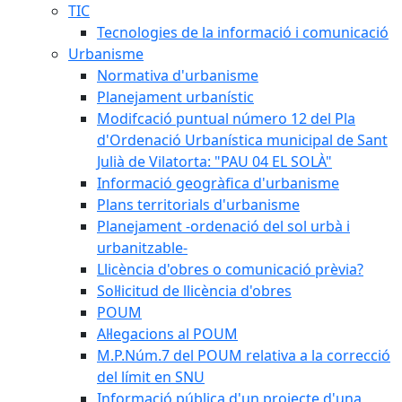
TIC
Tecnologies de la informació i comunicació
Urbanisme
Normativa d'urbanisme
Planejament urbanístic
Modifcació puntual número 12 del Pla
d'Ordenació Urbanística municipal de Sant
Julià de Vilatorta: "PAU 04 EL SOLÀ"
Informació geogràfica d'urbanisme
Plans territorials d'urbanisme
Planejament -ordenació del sol urbà i
urbanitzable-
Llicència d'obres o comunicació prèvia?
Sol·licitud de llicència d'obres
POUM
Al·legacions al POUM
M.P.Núm.7 del POUM relativa a la correcció
del límit en SNU
Informació pública d'un projecte d'una