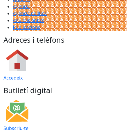
Agenda
Agenda política
Anuncis antics
Publicacions
Adreces i telèfons
Accedeix
Butlletí digital
Subscriu-te