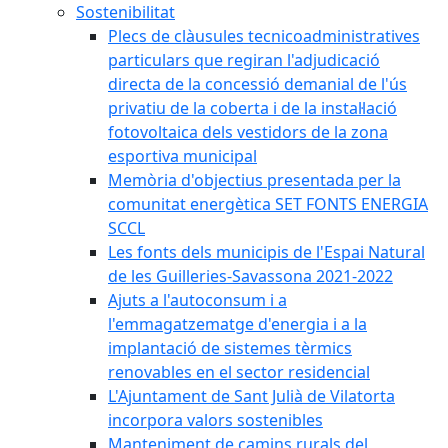
Sostenibilitat
Plecs de clàusules tecnicoadministratives
particulars que regiran l'adjudicació
directa de la concessió demanial de l'ús
privatiu de la coberta i de la instal·lació
fotovoltaica dels vestidors de la zona
esportiva municipal
Memòria d'objectius presentada per la
comunitat energètica SET FONTS ENERGIA
SCCL
Les fonts dels municipis de l'Espai Natural
de les Guilleries-Savassona 2021-2022
Ajuts a l'autoconsum i a
l'emmagatzematge d'energia i a la
implantació de sistemes tèrmics
renovables en el sector residencial
L'Ajuntament de Sant Julià de Vilatorta
incorpora valors sostenibles
Manteniment de camins rurals del