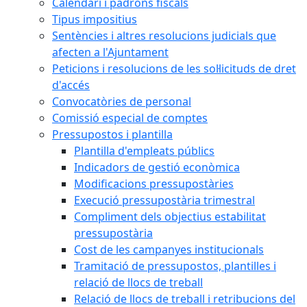
Calendari i padrons fiscals
Tipus impositius
Sentències i altres resolucions judicials que
afecten a l'Ajuntament
Peticions i resolucions de les sol·licituds de dret
d'accés
Convocatòries de personal
Comissió especial de comptes
Pressupostos i plantilla
Plantilla d'empleats públics
Indicadors de gestió econòmica
Modificacions pressupostàries
Execució pressupostària trimestral
Compliment dels objectius estabilitat
pressupostària
Cost de les campanyes institucionals
Tramitació de pressupostos, plantilles i
relació de llocs de treball
Relació de llocs de treball i retribucions del