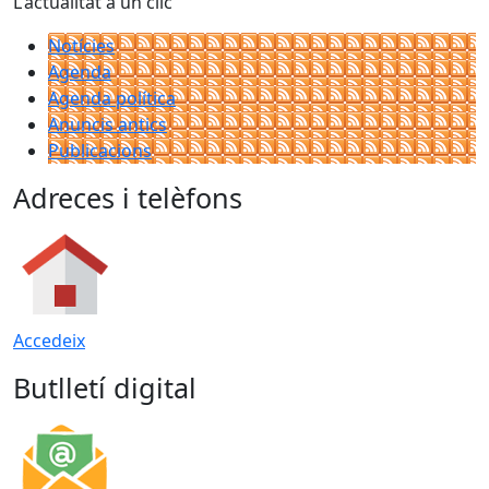
L'actualitat a un clic
Notícies
Agenda
Agenda política
Anuncis antics
Publicacions
Adreces i telèfons
Accedeix
Butlletí digital