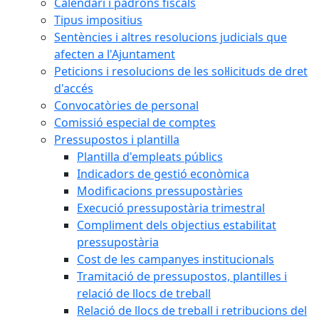
Calendari i padrons fiscals
Tipus impositius
Sentències i altres resolucions judicials que
afecten a l'Ajuntament
Peticions i resolucions de les sol·licituds de dret
d'accés
Convocatòries de personal
Comissió especial de comptes
Pressupostos i plantilla
Plantilla d'empleats públics
Indicadors de gestió econòmica
Modificacions pressupostàries
Execució pressupostària trimestral
Compliment dels objectius estabilitat
pressupostària
Cost de les campanyes institucionals
Tramitació de pressupostos, plantilles i
relació de llocs de treball
Relació de llocs de treball i retribucions del