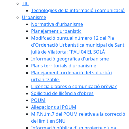
TIC
Tecnologies de la informació i comunicació
Urbanisme
Normativa d'urbanisme
Planejament urbanístic
Modifcació puntual número 12 del Pla
d'Ordenació Urbanística municipal de Sant
Julià de Vilatorta: "PAU 04 EL SOLÀ"
Informació geogràfica d'urbanisme
Plans territorials d'urbanisme
Planejament -ordenació del sol urbà i
urbanitzable-
Llicència d'obres o comunicació prèvia?
Sol·licitud de llicència d'obres
POUM
Al·legacions al POUM
M.P.Núm.7 del POUM relativa a la correcció
del límit en SNU
Informació pública d'un projecte d'una