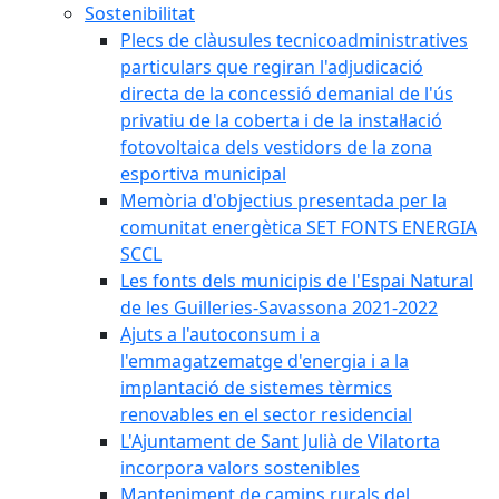
Sostenibilitat
Plecs de clàusules tecnicoadministratives
particulars que regiran l'adjudicació
directa de la concessió demanial de l'ús
privatiu de la coberta i de la instal·lació
fotovoltaica dels vestidors de la zona
esportiva municipal
Memòria d'objectius presentada per la
comunitat energètica SET FONTS ENERGIA
SCCL
Les fonts dels municipis de l'Espai Natural
de les Guilleries-Savassona 2021-2022
Ajuts a l'autoconsum i a
l'emmagatzematge d'energia i a la
implantació de sistemes tèrmics
renovables en el sector residencial
L'Ajuntament de Sant Julià de Vilatorta
incorpora valors sostenibles
Manteniment de camins rurals del