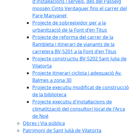
d'instal·lacions i serveis, des del Passeig
mossèn Cinto Verdaguer fins el carrer del
Pare Manyanet
Projecte de sobreeixidor per a la
urbanització de la Font d'en Titus
Projecte de reforma del carrer de la
Rambleta i itinerari de vianants de la
carretera BV-5201 a la Font d'en Titus
Projecte constructiu BV-5202 Sant Julia de
Vilatorta
Projecte itinerari ciclista i adequació Av.
Balmes a zona 30
Projecte executiu modificat de construcció
de la biblioteca
Projecte executiu d'instal·lacions de
climatització del consultori local de l'Arca
de Noé
Obres i Via pública
Patrimoni de Sant Julià de Vilatorta