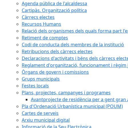
Agenda pública de l'alcaldessa
Cartipàs. Organització política
Càrrecs electes
Recursos Humans
Relació dels organismes dels quals forma part l'
Retiment de comptes
Codi de conducta dels membres de la institució
Retribucions dels càrrecs electes
Declaracions d'activitats i béns dels càrrecs elect
Reglament d'organització, funcionament i règim j
Òrgans de govern i comissions
Grups municipals
Festes locals
Plans, projectes, campanyes i programes
Avantprojecte de residència per a gent gran a
Pla d'Ordenació Urbanística municipal (POUM)
Cartes de serveis
Arxiu municipal digital
Informació de la Seu Electrònica