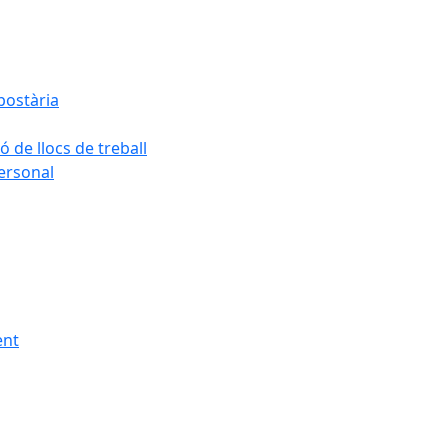
postària
ó de llocs de treball
personal
ent