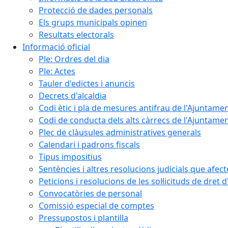
Protecció de dades personals
Els grups municipals opinen
Resultats electorals
Informació oficial
Ple: Ordres del dia
Ple: Actes
Tauler d'edictes i anuncis
Decrets d'alcaldia
Codi ètic i pla de mesures antifrau de l'Ajuntamen
Codi de conducta dels alts càrrecs de l'Ajuntament
Plec de clàusules administratives generals
Calendari i padrons fiscals
Tipus impositius
Sentències i altres resolucions judicials que afec
Peticions i resolucions de les sol·licituds de dret 
Convocatòries de personal
Comissió especial de comptes
Pressupostos i plantilla