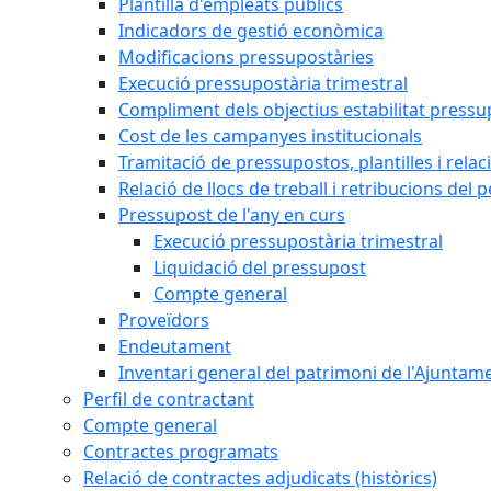
Plantilla d'empleats públics
Indicadors de gestió econòmica
Modificacions pressupostàries
Execució pressupostària trimestral
Compliment dels objectius estabilitat pressu
Cost de les campanyes institucionals
Tramitació de pressupostos, plantilles i relaci
Relació de llocs de treball i retribucions del 
Pressupost de l'any en curs
Execució pressupostària trimestral
Liquidació del pressupost
Compte general
Proveïdors
Endeutament
Inventari general del patrimoni de l'Ajuntam
Perfil de contractant
Compte general
Contractes programats
Relació de contractes adjudicats (històrics)