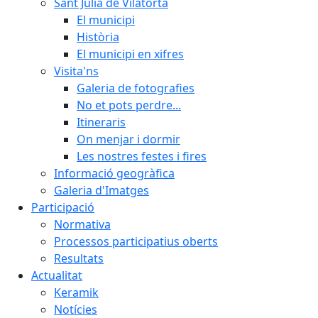
Sant Julià de Vilatorta
El municipi
Història
El municipi en xifres
Visita'ns
Galeria de fotografies
No et pots perdre...
Itineraris
On menjar i dormir
Les nostres festes i fires
Informació geogràfica
Galeria d'Imatges
Participació
Normativa
Processos participatius oberts
Resultats
Actualitat
Keramik
Notícies