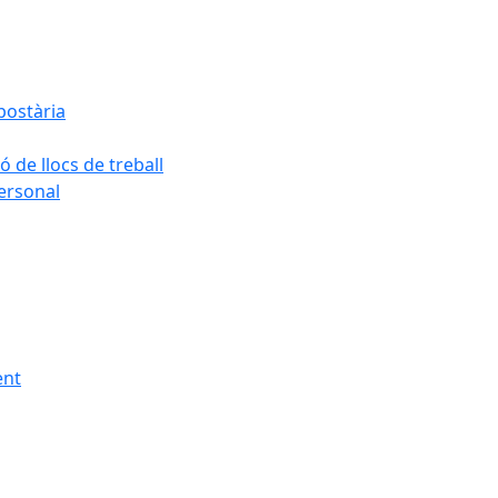
postària
ó de llocs de treball
personal
ent