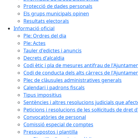
Protecció de dades personals
Els grups municipals opinen
Resultats electorals
Informació oficial
Ple: Ordres del dia
Ple: Actes
Tauler d'edictes i anuncis
Decrets d'alcaldia
Codi ètic i pla de mesures antifrau de l'Ajuntamen
Codi de conducta dels alts càrrecs de l'Ajuntament
Plec de clàusules administratives generals
Calendari i padrons fiscals
Tipus impositius
Sentències i altres resolucions judicials que afec
Peticions i resolucions de les sol·licituds de dret 
Convocatòries de personal
Comissió especial de comptes
Pressupostos i plantilla