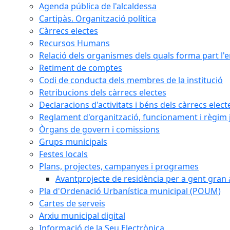
Agenda pública de l'alcaldessa
Cartipàs. Organització política
Càrrecs electes
Recursos Humans
Relació dels organismes dels quals forma part l'
Retiment de comptes
Codi de conducta dels membres de la institució
Retribucions dels càrrecs electes
Declaracions d'activitats i béns dels càrrecs elect
Reglament d'organització, funcionament i règim j
Òrgans de govern i comissions
Grups municipals
Festes locals
Plans, projectes, campanyes i programes
Avantprojecte de residència per a gent gran a
Pla d'Ordenació Urbanística municipal (POUM)
Cartes de serveis
Arxiu municipal digital
Informació de la Seu Electrònica