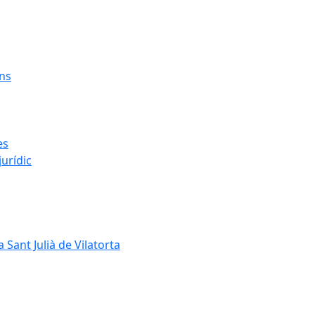
ens
es
urídic
 Sant Julià de Vilatorta