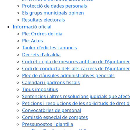
Protecció de dades personals
Els grups municipals opinen
Resultats electorals
Informació oficial
Ple: Ordres del dia
Ple: Actes
Tauler d'edictes i anuncis
Decrets d'alcaldia
Codi ètic i pla de mesures antifrau de l'Ajuntamen
Codi de conducta dels alts càrrecs de l'Ajuntament
Plec de clàusules administratives generals
Calendari i padrons fiscals
Tipus impositius
Sentències i altres resolucions judicials que afec
Peticions i resolucions de les sol·licituds de dret 
Convocatòries de personal
Comissió especial de comptes
Pressupostos i plantilla