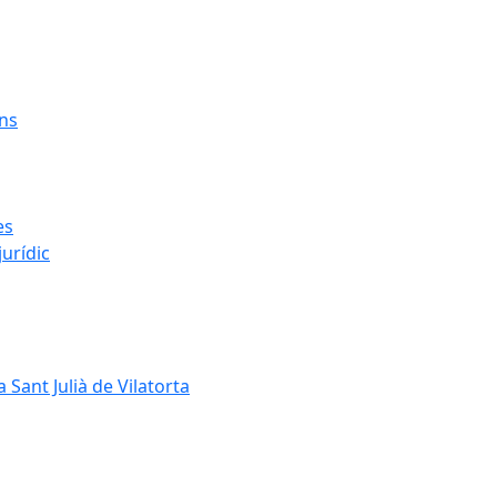
ens
es
urídic
 Sant Julià de Vilatorta