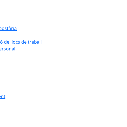
postària
ó de llocs de treball
personal
ent