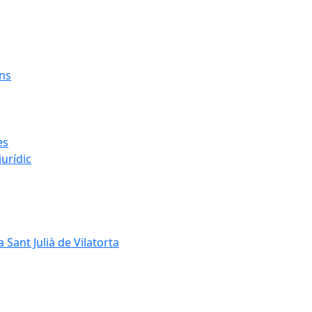
ens
es
urídic
 Sant Julià de Vilatorta