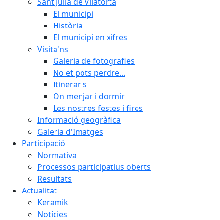
Sant Julià de Vilatorta
El municipi
Història
El municipi en xifres
Visita'ns
Galeria de fotografies
No et pots perdre...
Itineraris
On menjar i dormir
Les nostres festes i fires
Informació geogràfica
Galeria d'Imatges
Participació
Normativa
Processos participatius oberts
Resultats
Actualitat
Keramik
Notícies