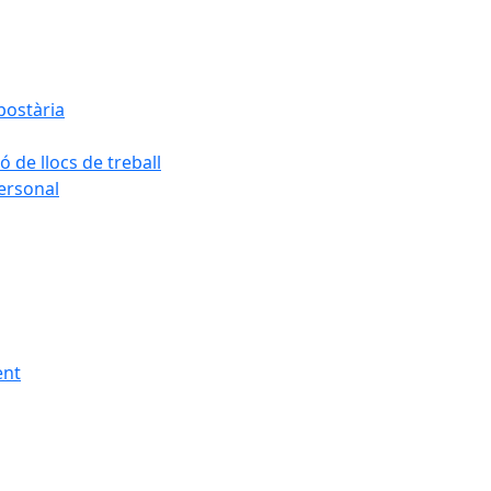
postària
ó de llocs de treball
personal
ent