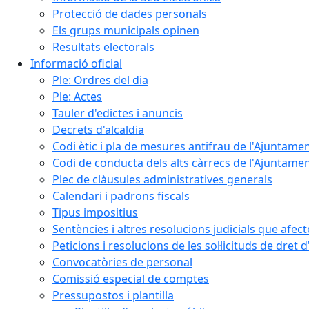
Protecció de dades personals
Els grups municipals opinen
Resultats electorals
Informació oficial
Ple: Ordres del dia
Ple: Actes
Tauler d'edictes i anuncis
Decrets d'alcaldia
Codi ètic i pla de mesures antifrau de l'Ajuntamen
Codi de conducta dels alts càrrecs de l'Ajuntament
Plec de clàusules administratives generals
Calendari i padrons fiscals
Tipus impositius
Sentències i altres resolucions judicials que afec
Peticions i resolucions de les sol·licituds de dret 
Convocatòries de personal
Comissió especial de comptes
Pressupostos i plantilla