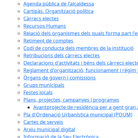
Agenda pública de l'alcaldessa
Cartipàs. Organització política
Càrrecs electes
Recursos Humans
Relació dels organismes dels quals forma part l'
Retiment de comptes
Codi de conducta dels membres de la institució
Retribucions dels càrrecs electes
Declaracions d'activitats i béns dels càrrecs elect
Reglament d'organització, funcionament i règim j
Òrgans de govern i comissions
Grups municipals
Festes locals
Plans, projectes, campanyes i programes
Avantprojecte de residència per a gent gran a
Pla d'Ordenació Urbanística municipal (POUM)
Cartes de serveis
Arxiu municipal digital
Informació de la Seu Electrònica