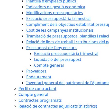
Plantilla d'empleats públics
Indicadors de gestió econòmica
Modificacions pressupostàries
Execució pressupostària trimestral
Compliment dels objectius estabilitat pressu
Cost de les campanyes institucionals
Tramitació de pressupostos, plantilles i relaci
Relació de llocs de treball i retribucions del 
Pressupost de l'any en curs
Execució pressupostària trimestral
Liquidació del pressupost
Compte general
Proveïdors
Endeutament
Inventari general del patrimoni de l'Ajuntam
Perfil de contractant
Compte general
Contractes programats
Relació de contractes adjudicats (històrics)