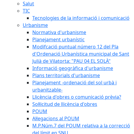
Salut
TIC
Tecnologies de la informació i comunicació
Urbanisme
Normativa d'urbanisme
Planejament urbanístic
Modifcació puntual número 12 del Pla
d'Ordenació Urbanística municipal de Sant
Julià de Vilatorta: "PAU 04 EL SOLÀ"
Informació geogràfica d'urbanisme
Plans territorials d'urbanisme
Planejament -ordenació del sol urbà i
urbanitzable-
Llicència d'obres o comunicació prèvia?
Sol·licitud de llicència d'obres
POUM
Al·legacions al POUM
M.P.Núm.7 del POUM relativa a la correcció
del límit en SNU