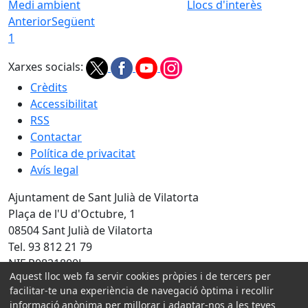
Medi ambient
Llocs d'interès
Anterior
Següent
1
Xarxes socials:
Crèdits
Accessibilitat
RSS
Contactar
Política de privacitat
Avís legal
Ajuntament de Sant Julià de Vilatorta
Plaça de l'U d'Octubre, 1
08504 Sant Julià de Vilatorta
Tel. 93 812 21 79
NIF P0821800J
Aquest lloc web fa servir cookies pròpies i de tercers per
Amb la col·laboració de:
facilitar-te una experiència de navegació òptima i recollir
informació anònima per millorar i adaptar-nos a les teves