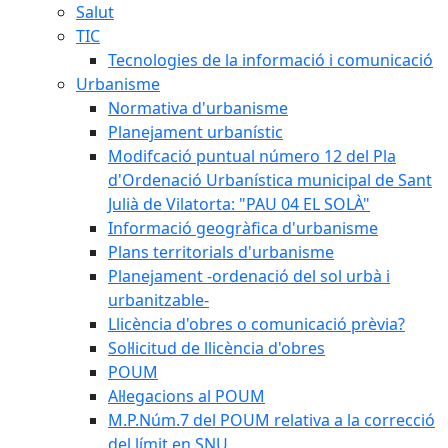
Salut
TIC
Tecnologies de la informació i comunicació
Urbanisme
Normativa d'urbanisme
Planejament urbanístic
Modifcació puntual número 12 del Pla
d'Ordenació Urbanística municipal de Sant
Julià de Vilatorta: "PAU 04 EL SOLÀ"
Informació geogràfica d'urbanisme
Plans territorials d'urbanisme
Planejament -ordenació del sol urbà i
urbanitzable-
Llicència d'obres o comunicació prèvia?
Sol·licitud de llicència d'obres
POUM
Al·legacions al POUM
M.P.Núm.7 del POUM relativa a la correcció
del límit en SNU