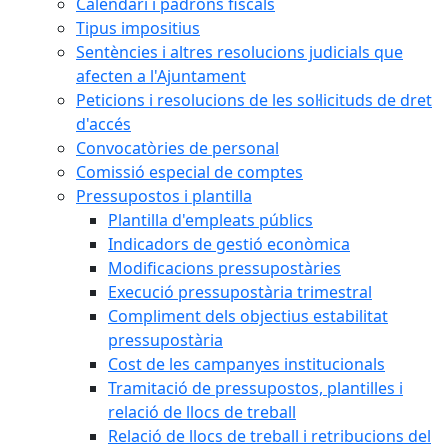
Calendari i padrons fiscals
Tipus impositius
Sentències i altres resolucions judicials que
afecten a l'Ajuntament
Peticions i resolucions de les sol·licituds de dret
d'accés
Convocatòries de personal
Comissió especial de comptes
Pressupostos i plantilla
Plantilla d'empleats públics
Indicadors de gestió econòmica
Modificacions pressupostàries
Execució pressupostària trimestral
Compliment dels objectius estabilitat
pressupostària
Cost de les campanyes institucionals
Tramitació de pressupostos, plantilles i
relació de llocs de treball
Relació de llocs de treball i retribucions del