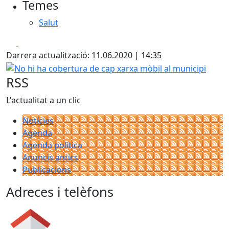
Temes
Salut
Facebook
X
Darrera actualització: 11.06.2020 | 14:35
No hi ha cobertura de cap xarxa mòbil al municipi
RSS
L'actualitat a un clic
Notícies
Agenda
Agenda política
Anuncis antics
Publicacions
Adreces i telèfons