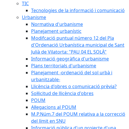
TIC
Tecnologies de la informació i comunicació
Urbanisme
Normativa d'urbanisme
Planejament urbanístic
Modifcació puntual número 12 del Pla
d'Ordenació Urbanística municipal de Sant
Julià de Vilatorta: "PAU 04 EL SOLÀ"
Informació geogràfica d'urbanisme
Plans territorials d'urbanisme
Planejament -ordenació del sol urbà i
urbanitzable-
Llicència d'obres o comunicació prèvia?
Sol·licitud de llicència d'obres
POUM
Al·legacions al POUM
M.P.Núm.7 del POUM relativa a la correcció
del límit en SNU
Informació pública d'un projecte d'una