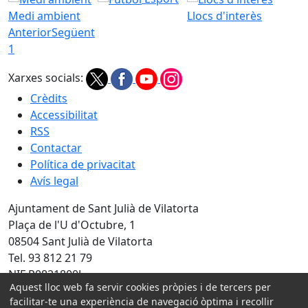
Medi ambient
Llocs d'interès
Anterior
Següent
1
Xarxes socials:
Crèdits
Accessibilitat
RSS
Contactar
Política de privacitat
Avís legal
Ajuntament de Sant Julià de Vilatorta
Plaça de l'U d'Octubre, 1
08504 Sant Julià de Vilatorta
Tel. 93 812 21 79
NIF P0821800J
Aquest lloc web fa servir cookies pròpies i de tercers per
Amb la col·laboració de:
facilitar-te una experiència de navegació òptima i recollir