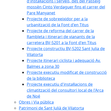
d'instal·lacions i serveis, des del Passeig
mossèn Cinto Verdaguer fins el carrer del
Pare Manyanet
Projecte de sobreeixidor per a la
urbanització de la Font d'en Titus
Projecte de reforma del carrer de la
Rambleta i itinerari de vianants de la
carretera BV-5201 a la Font d'en Titus
Projecte constructiu BV-5202 Sant Julia de
Vilatorta
Projecte itinerari ciclista i adequació Av.
Balmes a zona 30
Projecte executiu modificat de construcció
de la biblioteca
Projecte executiu d'instal·lacions de
climatització del consultori local de l'Arca
de Noé
Obres i Via pública
Patrimoni de Sant Julià de Vilatorta