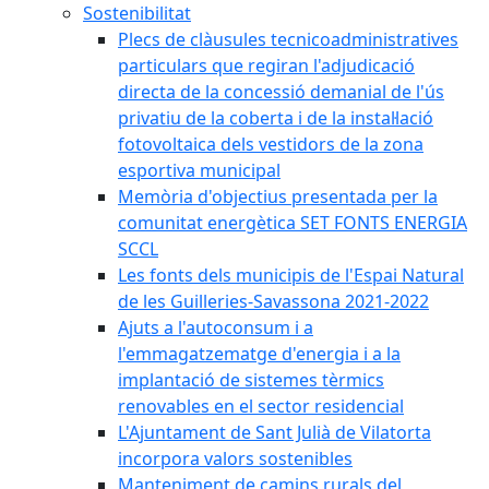
Sostenibilitat
Plecs de clàusules tecnicoadministratives
particulars que regiran l'adjudicació
directa de la concessió demanial de l'ús
privatiu de la coberta i de la instal·lació
fotovoltaica dels vestidors de la zona
esportiva municipal
Memòria d'objectius presentada per la
comunitat energètica SET FONTS ENERGIA
SCCL
Les fonts dels municipis de l'Espai Natural
de les Guilleries-Savassona 2021-2022
Ajuts a l'autoconsum i a
l'emmagatzematge d'energia i a la
implantació de sistemes tèrmics
renovables en el sector residencial
L'Ajuntament de Sant Julià de Vilatorta
incorpora valors sostenibles
Manteniment de camins rurals del