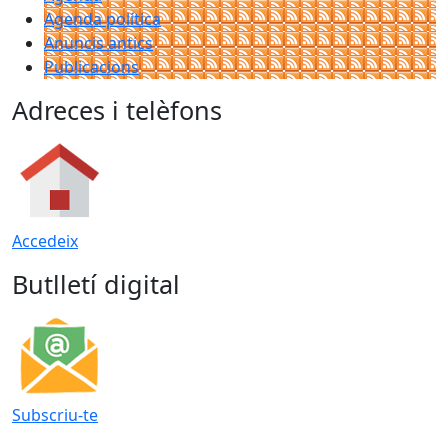
Agenda política
Anuncis antics
Publicacions
Adreces i telèfons
Accedeix
Butlletí digital
Subscriu-te