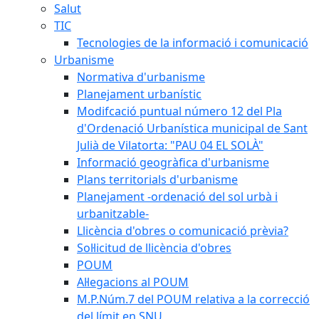
Salut
TIC
Tecnologies de la informació i comunicació
Urbanisme
Normativa d'urbanisme
Planejament urbanístic
Modifcació puntual número 12 del Pla
d'Ordenació Urbanística municipal de Sant
Julià de Vilatorta: "PAU 04 EL SOLÀ"
Informació geogràfica d'urbanisme
Plans territorials d'urbanisme
Planejament -ordenació del sol urbà i
urbanitzable-
Llicència d'obres o comunicació prèvia?
Sol·licitud de llicència d'obres
POUM
Al·legacions al POUM
M.P.Núm.7 del POUM relativa a la correcció
del límit en SNU