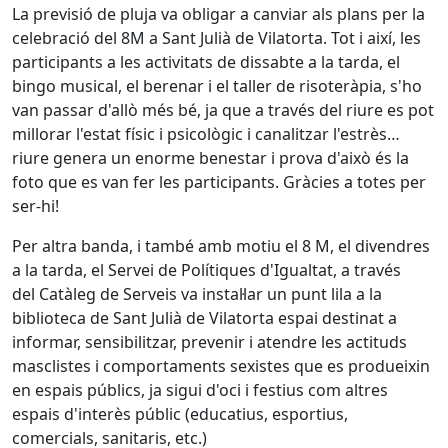
La previsió de pluja va obligar a canviar als plans per la
celebració del 8M a Sant Julià de Vilatorta. Tot i així, les
participants a les activitats de dissabte a la tarda, el
bingo musical, el berenar i el taller de risoteràpia, s'ho
van passar d'allò més bé, ja que a través del riure es pot
millorar l'estat físic i psicològic i canalitzar l'estrès…
riure genera un enorme benestar i prova d'això és la
foto que es van fer les participants. Gràcies a totes per
ser-hi!
Per altra banda, i també amb motiu el 8 M, el divendres
a la tarda, el Servei de Polítiques d'Igualtat, a través
del Catàleg de Serveis va instal·lar un punt lila a la
biblioteca de Sant Julià de Vilatorta espai destinat a
informar, sensibilitzar, prevenir i atendre les actituds
masclistes i comportaments sexistes que es produeixin
en espais públics, ja sigui d'oci i festius com altres
espais d'interès públic (educatius, esportius,
comercials, sanitaris, etc.)