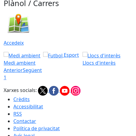
Plànol / Carrers
Accedeix
Esport
Medi ambient
Llocs d'interès
Anterior
Següent
1
Xarxes socials:
Crèdits
Accessibilitat
RSS
Contactar
Política de privacitat
Avís legal