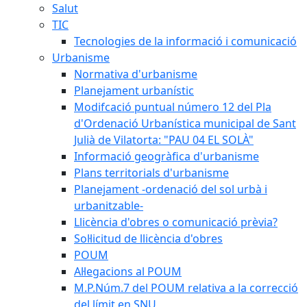
Salut
TIC
Tecnologies de la informació i comunicació
Urbanisme
Normativa d'urbanisme
Planejament urbanístic
Modifcació puntual número 12 del Pla
d'Ordenació Urbanística municipal de Sant
Julià de Vilatorta: "PAU 04 EL SOLÀ"
Informació geogràfica d'urbanisme
Plans territorials d'urbanisme
Planejament -ordenació del sol urbà i
urbanitzable-
Llicència d'obres o comunicació prèvia?
Sol·licitud de llicència d'obres
POUM
Al·legacions al POUM
M.P.Núm.7 del POUM relativa a la correcció
del límit en SNU