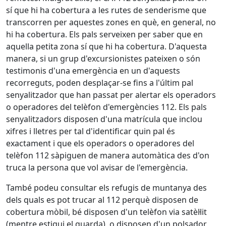
sí que hi ha cobertura a les rutes de senderisme que
transcorren per aquestes zones en què, en general, no
hi ha cobertura. Els pals serveixen per saber que en
aquella petita zona sí que hi ha cobertura. D'aquesta
manera, si un grup d'excursionistes pateixen o són
testimonis d'una emergència en un d'aquests
recorreguts, poden desplaçar-se fins a l'últim pal
senyalitzador que han passat per alertar els operadors
o operadores del telèfon d'emergències 112. Els pals
senyalitzadors disposen d'una matrícula que inclou
xifres i lletres per tal d'identificar quin pal és
exactament i que els operadors o operadores del
telèfon 112 sàpiguen de manera automàtica des d'on
truca la persona que vol avisar de l'emergència.
També podeu consultar els refugis de muntanya des
dels quals es pot trucar al 112 perquè disposen de
cobertura mòbil, bé disposen d'un telèfon via satèl·lit
(mentre estigui el guarda), o disposen d'un polsador