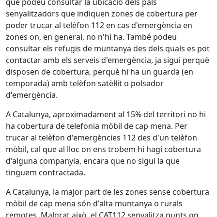
què podeu consultar la ubicació dels pals
senyalitzadors que indiquen zones de cobertura per
poder trucar al telèfon 112 en cas d'emergència en
zones on, en general, no n'hi ha. També podeu
consultar els refugis de muntanya des dels quals es pot
contactar amb els serveis d'emergència, ja sigui perquè
disposen de cobertura, perquè hi ha un guarda (en
temporada) amb telèfon satèl·lit o polsador
d'emergència.
A Catalunya, aproximadament al 15% del territori no hi
ha cobertura de telefonia mòbil de cap mena. Per
trucar al telèfon d'emergències 112 des d'un telèfon
mòbil, cal que al lloc on ens trobem hi hagi cobertura
d'alguna companyia, encara que no sigui la que
tinguem contractada.
A Catalunya, la major part de les zones sense cobertura
mòbil de cap mena són d'alta muntanya o rurals
remotes. Malgrat això, el CAT112 senyalitza punts on