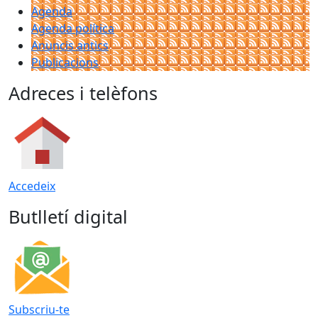
Agenda
Agenda política
Anuncis antics
Publicacions
Adreces i telèfons
Accedeix
Butlletí digital
Subscriu-te