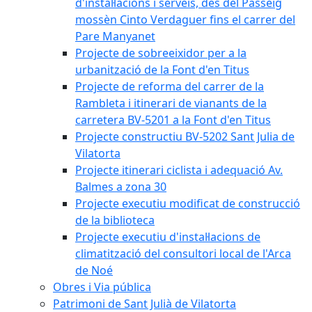
d'instal·lacions i serveis, des del Passeig
mossèn Cinto Verdaguer fins el carrer del
Pare Manyanet
Projecte de sobreeixidor per a la
urbanització de la Font d'en Titus
Projecte de reforma del carrer de la
Rambleta i itinerari de vianants de la
carretera BV-5201 a la Font d'en Titus
Projecte constructiu BV-5202 Sant Julia de
Vilatorta
Projecte itinerari ciclista i adequació Av.
Balmes a zona 30
Projecte executiu modificat de construcció
de la biblioteca
Projecte executiu d'instal·lacions de
climatització del consultori local de l'Arca
de Noé
Obres i Via pública
Patrimoni de Sant Julià de Vilatorta