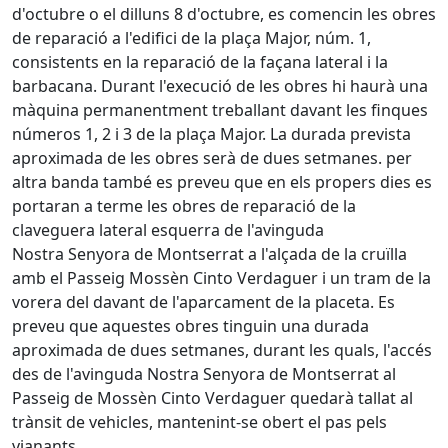
d'octubre o el dilluns 8 d'octubre, es comencin les obres
de reparació a l'edifici de la plaça Major, núm. 1,
consistents en la reparació de la façana lateral i la
barbacana. Durant l'execució de les obres hi haurà una
màquina permanentment treballant davant les finques
números 1, 2 i 3 de la plaça Major. La durada prevista
aproximada de les obres serà de dues setmanes. per
altra banda també es preveu que en els propers dies es
portaran a terme les obres de reparació de la
claveguera lateral esquerra de l'avinguda
Nostra Senyora de Montserrat a l'alçada de la cruïlla
amb el Passeig Mossèn Cinto Verdaguer i un tram de la
vorera del davant de l'aparcament de la placeta. Es
preveu que aquestes obres tinguin una durada
aproximada de dues setmanes, durant les quals, l'accés
des de l'avinguda Nostra Senyora de Montserrat al
Passeig de Mossèn Cinto Verdaguer quedarà tallat al
trànsit de vehicles, mantenint-se obert el pas pels
vianants.