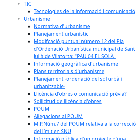
TIC
Tecnologies de la informació i comunicació
Urbanisme
Normativa d'urbanisme
Planejament urbanístic
Modifcació puntual número 12 del Pla
d'Ordenació Urbanística municipal de Sant
Julià de Vilatorta: "PAU 04 EL SOLÀ"
Informació geogràfica d'urbanisme
Plans territorials d'urbanisme
Planejament -ordenació del sol urbà i
urbanitzable-
Llicència d'obres o comunicació prèvia?
Sol·licitud de llicència d'obres
POUM
Al·legacions al POUM
M.P.Núm.7 del POUM relativa a la correcció
del límit en SNU
Informació pública d'un projecte d'una