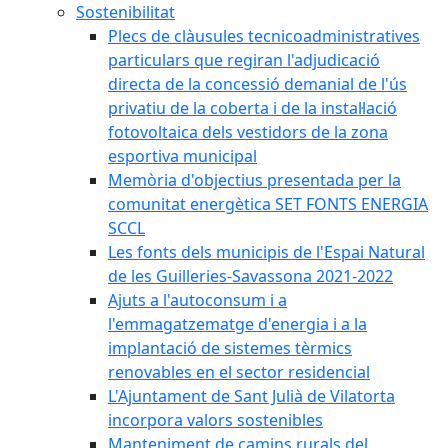
Sostenibilitat
Plecs de clàusules tecnicoadministratives
particulars que regiran l'adjudicació
directa de la concessió demanial de l'ús
privatiu de la coberta i de la instal·lació
fotovoltaica dels vestidors de la zona
esportiva municipal
Memòria d'objectius presentada per la
comunitat energètica SET FONTS ENERGIA
SCCL
Les fonts dels municipis de l'Espai Natural
de les Guilleries-Savassona 2021-2022
Ajuts a l'autoconsum i a
l'emmagatzematge d'energia i a la
implantació de sistemes tèrmics
renovables en el sector residencial
L'Ajuntament de Sant Julià de Vilatorta
incorpora valors sostenibles
Manteniment de camins rurals del