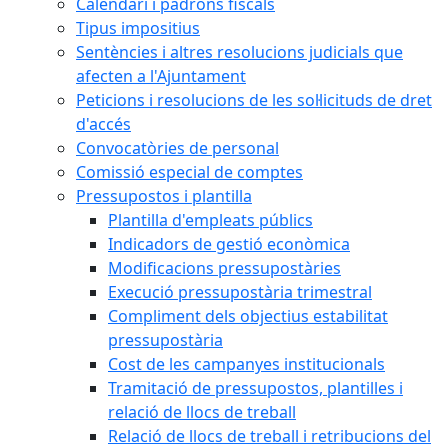
Calendari i padrons fiscals
Tipus impositius
Sentències i altres resolucions judicials que
afecten a l'Ajuntament
Peticions i resolucions de les sol·licituds de dret
d'accés
Convocatòries de personal
Comissió especial de comptes
Pressupostos i plantilla
Plantilla d'empleats públics
Indicadors de gestió econòmica
Modificacions pressupostàries
Execució pressupostària trimestral
Compliment dels objectius estabilitat
pressupostària
Cost de les campanyes institucionals
Tramitació de pressupostos, plantilles i
relació de llocs de treball
Relació de llocs de treball i retribucions del