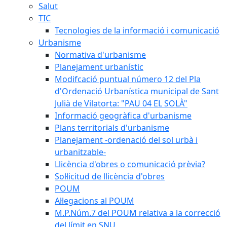
Salut
TIC
Tecnologies de la informació i comunicació
Urbanisme
Normativa d'urbanisme
Planejament urbanístic
Modifcació puntual número 12 del Pla
d'Ordenació Urbanística municipal de Sant
Julià de Vilatorta: "PAU 04 EL SOLÀ"
Informació geogràfica d'urbanisme
Plans territorials d'urbanisme
Planejament -ordenació del sol urbà i
urbanitzable-
Llicència d'obres o comunicació prèvia?
Sol·licitud de llicència d'obres
POUM
Al·legacions al POUM
M.P.Núm.7 del POUM relativa a la correcció
del límit en SNU