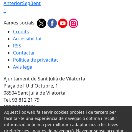
Anterior
Següent
1
Xarxes socials:
Crèdits
Accessibilitat
RSS
Contactar
Política de privacitat
Avís legal
Ajuntament de Sant Julià de Vilatorta
Plaça de l'U d'Octubre, 1
08504 Sant Julià de Vilatorta
Tel. 93 812 21 79
NIF P0821800J
Aquest lloc web fa servir cookies pròpies i de tercers per
facilitar-te una experiència de navegació òptima i recollir
Amb la col·laboració de:
informació anònima per millorar i adaptar-nos a les teves
preferències i pautes de navegació. Navegar sense acceptar