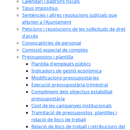
Calendari i padrons fiscals
Tipus impositius
Sentències i altres resolucions judicials que
afecten a l'Ajuntament
Peticions i resolucions de les sol·licituds de dret
d'accés
Convocatòries de personal
Comissió especial de comptes
Pressupostos i plantilla
Plantilla d'empleats públics
Indicadors de gestió econòmica
Modificacions pressupostàries
Execució pressupostària trimestral
Compliment dels objectius estabilitat
pressupostària
Cost de les campanyes institucionals
Tramitació de pressupostos, plantilles i
relació de llocs de treball
Relació de llocs de treball i retribucions del