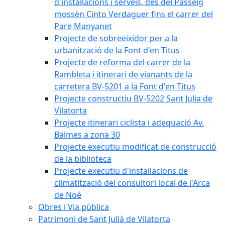
d'instal·lacions i serveis, des del Passeig
mossèn Cinto Verdaguer fins el carrer del
Pare Manyanet
Projecte de sobreeixidor per a la
urbanització de la Font d'en Titus
Projecte de reforma del carrer de la
Rambleta i itinerari de vianants de la
carretera BV-5201 a la Font d'en Titus
Projecte constructiu BV-5202 Sant Julia de
Vilatorta
Projecte itinerari ciclista i adequació Av.
Balmes a zona 30
Projecte executiu modificat de construcció
de la biblioteca
Projecte executiu d'instal·lacions de
climatització del consultori local de l'Arca
de Noé
Obres i Via pública
Patrimoni de Sant Julià de Vilatorta