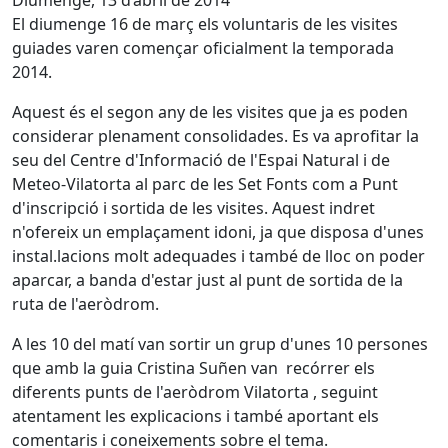
Diumenge, 13 d’abril de 2014
El diumenge 16 de març els voluntaris de les visites
guiades varen començar oficialment la temporada
2014.
Aquest és el segon any de les visites que ja es poden
considerar plenament consolidades. Es va aprofitar la
seu del Centre d'Informació de l'Espai Natural i de
Meteo-Vilatorta al parc de les Set Fonts com a Punt
d'inscripció i sortida de les visites. Aquest indret
n'ofereix un emplaçament idoni, ja que disposa d'unes
instal.lacions molt adequades i també de lloc on poder
aparcar, a banda d'estar just al punt de sortida de la
ruta de l'aeròdrom.
A les 10 del matí van sortir un grup d'unes 10 persones
que amb la guia Cristina Suñen van recórrer els
diferents punts de l'aeròdrom Vilatorta , seguint
atentament les explicacions i també aportant els
comentaris i coneixements sobre el tema.