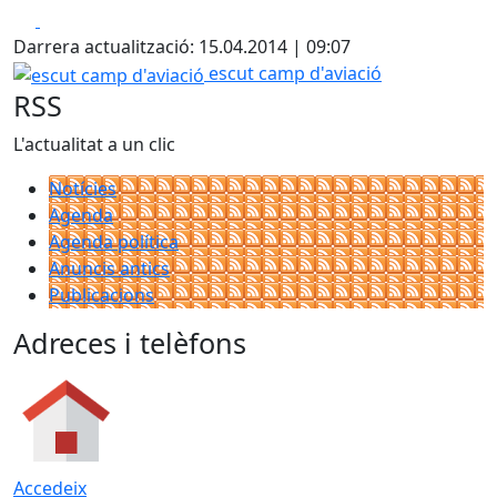
Facebook
X
Darrera actualització: 15.04.2014 | 09:07
escut camp d'aviació
escut camp d'aviació
RSS
L'actualitat a un clic
Notícies
Agenda
Agenda política
Anuncis antics
Publicacions
Adreces i telèfons
Accedeix