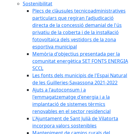
Sostenibilitat
Plecs de clàusules tecnicoadministratives
particulars que regiran l'adjudicació
directa de la concessió demanial de l'ús
privatiu de la coberta i de la instal·lació
fotovoltaica dels vestidors de la zona
esportiva municipal
Memòria d'objectius presentada per la
comunitat energètica SET FONTS ENERGIA
SCCL
Les fonts dels municipis de l'Espai Natural
de les Guilleries-Savassona 2021-2022
Ajuts a l'autoconsum i a
l'emmagatzematge d'energia i a la
implantació de sistemes tèrmics
renovables en el sector residencial
L'Ajuntament de Sant Julià de Vilatorta
incorpora valors sostenibles
Manteniment de camins rurals del