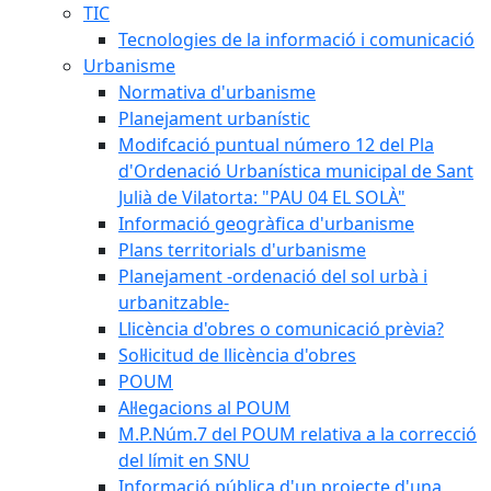
TIC
Tecnologies de la informació i comunicació
Urbanisme
Normativa d'urbanisme
Planejament urbanístic
Modifcació puntual número 12 del Pla
d'Ordenació Urbanística municipal de Sant
Julià de Vilatorta: "PAU 04 EL SOLÀ"
Informació geogràfica d'urbanisme
Plans territorials d'urbanisme
Planejament -ordenació del sol urbà i
urbanitzable-
Llicència d'obres o comunicació prèvia?
Sol·licitud de llicència d'obres
POUM
Al·legacions al POUM
M.P.Núm.7 del POUM relativa a la correcció
del límit en SNU
Informació pública d'un projecte d'una