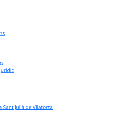
ens
es
urídic
 Sant Julià de Vilatorta