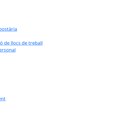
postària
ó de llocs de treball
personal
ent