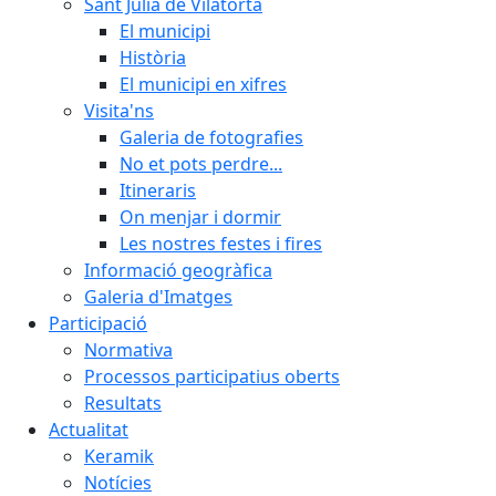
Sant Julià de Vilatorta
El municipi
Història
El municipi en xifres
Visita'ns
Galeria de fotografies
No et pots perdre...
Itineraris
On menjar i dormir
Les nostres festes i fires
Informació geogràfica
Galeria d'Imatges
Participació
Normativa
Processos participatius oberts
Resultats
Actualitat
Keramik
Notícies