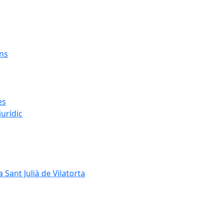
ens
es
urídic
 Sant Julià de Vilatorta