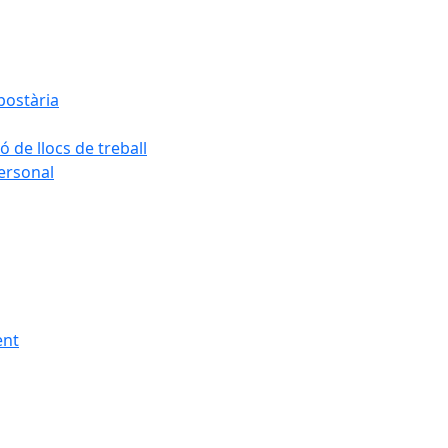
postària
ó de llocs de treball
personal
ent