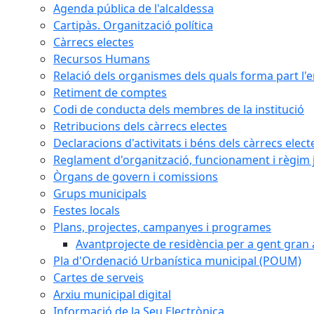
Agenda pública de l'alcaldessa
Cartipàs. Organització política
Càrrecs electes
Recursos Humans
Relació dels organismes dels quals forma part l'
Retiment de comptes
Codi de conducta dels membres de la institució
Retribucions dels càrrecs electes
Declaracions d'activitats i béns dels càrrecs elect
Reglament d'organització, funcionament i règim j
Òrgans de govern i comissions
Grups municipals
Festes locals
Plans, projectes, campanyes i programes
Avantprojecte de residència per a gent gran a
Pla d'Ordenació Urbanística municipal (POUM)
Cartes de serveis
Arxiu municipal digital
Informació de la Seu Electrònica