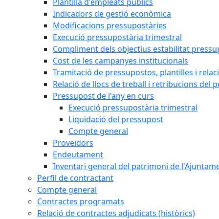
Plantilla d'empleats públics
Indicadors de gestió econòmica
Modificacions pressupostàries
Execució pressupostària trimestral
Compliment dels objectius estabilitat pressu
Cost de les campanyes institucionals
Tramitació de pressupostos, plantilles i relaci
Relació de llocs de treball i retribucions del 
Pressupost de l'any en curs
Execució pressupostària trimestral
Liquidació del pressupost
Compte general
Proveïdors
Endeutament
Inventari general del patrimoni de l'Ajuntam
Perfil de contractant
Compte general
Contractes programats
Relació de contractes adjudicats (històrics)