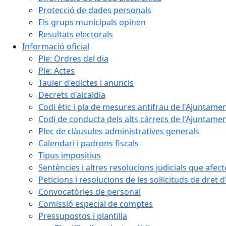
Protecció de dades personals
Els grups municipals opinen
Resultats electorals
Informació oficial
Ple: Ordres del dia
Ple: Actes
Tauler d'edictes i anuncis
Decrets d'alcaldia
Codi ètic i pla de mesures antifrau de l'Ajuntamen
Codi de conducta dels alts càrrecs de l'Ajuntament
Plec de clàusules administratives generals
Calendari i padrons fiscals
Tipus impositius
Sentències i altres resolucions judicials que afec
Peticions i resolucions de les sol·licituds de dret 
Convocatòries de personal
Comissió especial de comptes
Pressupostos i plantilla