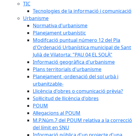
TIC
Tecnologies de la informació i comunicació
Urbanisme
Normativa d'urbanisme
Planejament urbanístic
Modifcació puntual número 12 del Pla
d'Ordenació Urbanística municipal de Sant
Julià de Vilatorta: "PAU 04 EL SOLÀ"
Informació geogràfica d'urbanisme
Plans territorials d'urbanisme
Planejament -ordenació del sol urbà i
urbanitzable-
Llicència d'obres o comunicació prèvia?
Sol·licitud de llicència d'obres
POUM
Al·legacions al POUM
M.P.Núm.7 del POUM relativa a la correcció
del límit en SNU
Informació pública d'un projecte d'una