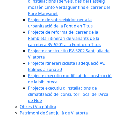
d'instal·lacions i serveis, des del Passeig
mossèn Cinto Verdaguer fins el carrer del
Pare Manyanet
Projecte de sobreeixidor per a la
urbanització de la Font d'en Titus
Projecte de reforma del carrer de la
Rambleta i itinerari de vianants de la
carretera BV-5201 a la Font d'en Titus
Projecte constructiu BV-5202 Sant Julia de
Vilatorta
Projecte itinerari ciclista i adequació Av.
Balmes a zona 30
Projecte executiu modificat de construcció
de la biblioteca
Projecte executiu d'instal·lacions de
climatització del consultori local de l'Arca
de Noé
Obres i Via pública
Patrimoni de Sant Julià de Vilatorta