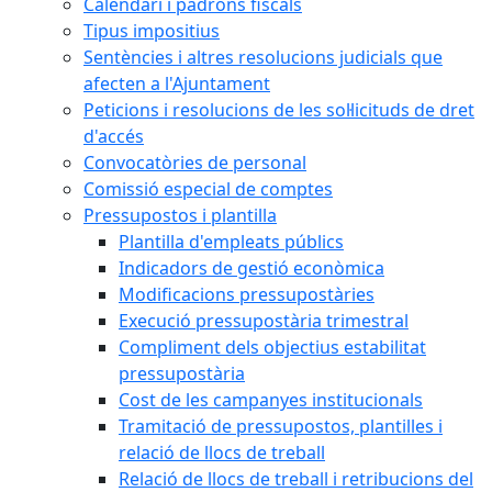
Calendari i padrons fiscals
Tipus impositius
Sentències i altres resolucions judicials que
afecten a l'Ajuntament
Peticions i resolucions de les sol·licituds de dret
d'accés
Convocatòries de personal
Comissió especial de comptes
Pressupostos i plantilla
Plantilla d'empleats públics
Indicadors de gestió econòmica
Modificacions pressupostàries
Execució pressupostària trimestral
Compliment dels objectius estabilitat
pressupostària
Cost de les campanyes institucionals
Tramitació de pressupostos, plantilles i
relació de llocs de treball
Relació de llocs de treball i retribucions del