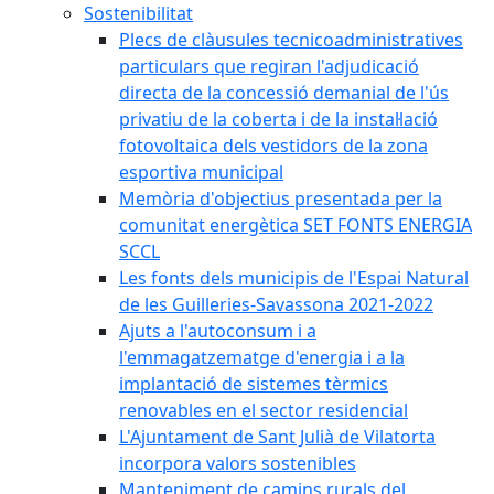
Sostenibilitat
Plecs de clàusules tecnicoadministratives
particulars que regiran l'adjudicació
directa de la concessió demanial de l'ús
privatiu de la coberta i de la instal·lació
fotovoltaica dels vestidors de la zona
esportiva municipal
Memòria d'objectius presentada per la
comunitat energètica SET FONTS ENERGIA
SCCL
Les fonts dels municipis de l'Espai Natural
de les Guilleries-Savassona 2021-2022
Ajuts a l'autoconsum i a
l'emmagatzematge d'energia i a la
implantació de sistemes tèrmics
renovables en el sector residencial
L'Ajuntament de Sant Julià de Vilatorta
incorpora valors sostenibles
Manteniment de camins rurals del