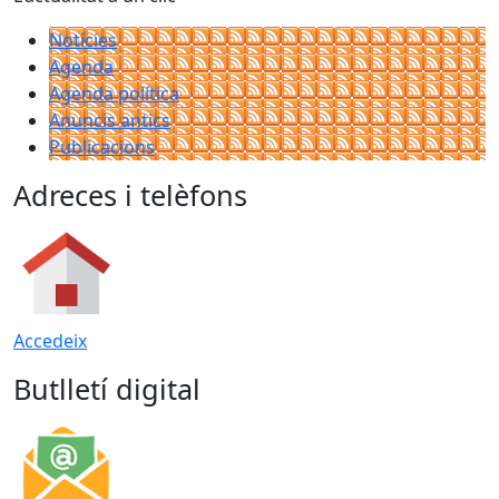
Notícies
Agenda
Agenda política
Anuncis antics
Publicacions
Adreces i telèfons
Accedeix
Butlletí digital