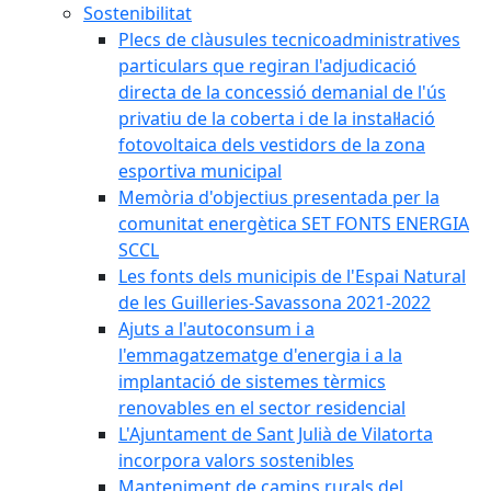
Sostenibilitat
Plecs de clàusules tecnicoadministratives
particulars que regiran l'adjudicació
directa de la concessió demanial de l'ús
privatiu de la coberta i de la instal·lació
fotovoltaica dels vestidors de la zona
esportiva municipal
Memòria d'objectius presentada per la
comunitat energètica SET FONTS ENERGIA
SCCL
Les fonts dels municipis de l'Espai Natural
de les Guilleries-Savassona 2021-2022
Ajuts a l'autoconsum i a
l'emmagatzematge d'energia i a la
implantació de sistemes tèrmics
renovables en el sector residencial
L'Ajuntament de Sant Julià de Vilatorta
incorpora valors sostenibles
Manteniment de camins rurals del