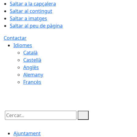
Saltar a la capçalera
Saltar al contingut
Saltar a imatges
Saltar al peu de pàgina
Contactar
Idiomes
Català
Castellà
Anglès
Alemany
Francès
06.08.2026 | 20:27
Cercar:
Ajuntament