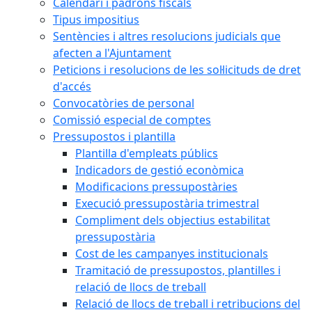
Calendari i padrons fiscals
Tipus impositius
Sentències i altres resolucions judicials que
afecten a l'Ajuntament
Peticions i resolucions de les sol·licituds de dret
d'accés
Convocatòries de personal
Comissió especial de comptes
Pressupostos i plantilla
Plantilla d'empleats públics
Indicadors de gestió econòmica
Modificacions pressupostàries
Execució pressupostària trimestral
Compliment dels objectius estabilitat
pressupostària
Cost de les campanyes institucionals
Tramitació de pressupostos, plantilles i
relació de llocs de treball
Relació de llocs de treball i retribucions del