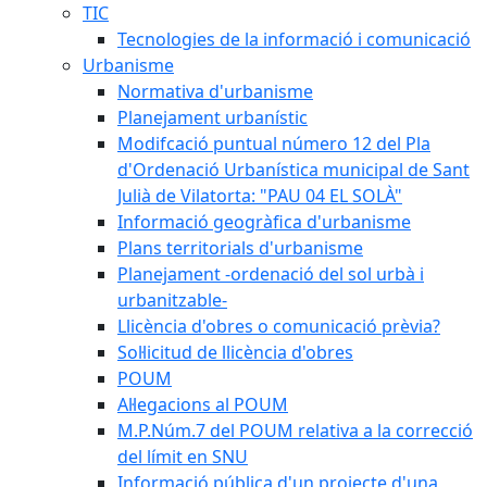
TIC
Tecnologies de la informació i comunicació
Urbanisme
Normativa d'urbanisme
Planejament urbanístic
Modifcació puntual número 12 del Pla
d'Ordenació Urbanística municipal de Sant
Julià de Vilatorta: "PAU 04 EL SOLÀ"
Informació geogràfica d'urbanisme
Plans territorials d'urbanisme
Planejament -ordenació del sol urbà i
urbanitzable-
Llicència d'obres o comunicació prèvia?
Sol·licitud de llicència d'obres
POUM
Al·legacions al POUM
M.P.Núm.7 del POUM relativa a la correcció
del límit en SNU
Informació pública d'un projecte d'una