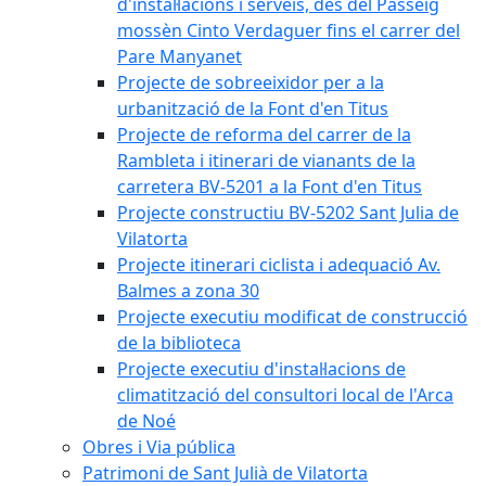
d'instal·lacions i serveis, des del Passeig
mossèn Cinto Verdaguer fins el carrer del
Pare Manyanet
Projecte de sobreeixidor per a la
urbanització de la Font d'en Titus
Projecte de reforma del carrer de la
Rambleta i itinerari de vianants de la
carretera BV-5201 a la Font d'en Titus
Projecte constructiu BV-5202 Sant Julia de
Vilatorta
Projecte itinerari ciclista i adequació Av.
Balmes a zona 30
Projecte executiu modificat de construcció
de la biblioteca
Projecte executiu d'instal·lacions de
climatització del consultori local de l'Arca
de Noé
Obres i Via pública
Patrimoni de Sant Julià de Vilatorta