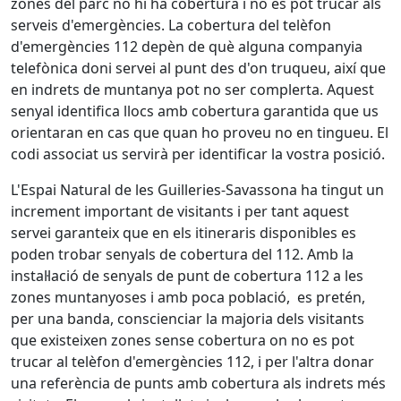
zones del parc no hi ha cobertura i no es pot trucar als
serveis d'emergències. La cobertura del telèfon
d'emergències 112 depèn de què alguna companyia
telefònica doni servei al punt des d'on truqueu, així que
en indrets de muntanya pot no ser complerta. Aquest
senyal identifica llocs amb cobertura garantida que us
orientaran en cas que quan ho proveu no en tingueu. El
codi associat us servirà per identificar la vostra posició.
L'Espai Natural de les Guilleries-Savassona ha tingut un
increment important de visitants i per tant aquest
servei garanteix que en els itineraris disponibles es
poden trobar senyals de cobertura del 112. Amb la
instal·lació de senyals de punt de cobertura 112 a les
zones muntanyoses i amb poca població, es pretén,
per una banda, conscienciar la majoria dels visitants
que existeixen zones sense cobertura on no es pot
trucar al telèfon d'emergències 112, i per l'altra donar
una referència de punts amb cobertura als indrets més