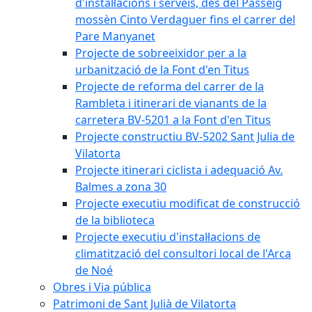
d'instal·lacions i serveis, des del Passeig
mossèn Cinto Verdaguer fins el carrer del
Pare Manyanet
Projecte de sobreeixidor per a la
urbanització de la Font d'en Titus
Projecte de reforma del carrer de la
Rambleta i itinerari de vianants de la
carretera BV-5201 a la Font d'en Titus
Projecte constructiu BV-5202 Sant Julia de
Vilatorta
Projecte itinerari ciclista i adequació Av.
Balmes a zona 30
Projecte executiu modificat de construcció
de la biblioteca
Projecte executiu d'instal·lacions de
climatització del consultori local de l'Arca
de Noé
Obres i Via pública
Patrimoni de Sant Julià de Vilatorta