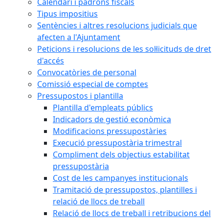
Calendari i padrons fiscals
Tipus impositius
Sentències i altres resolucions judicials que
afecten a l'Ajuntament
Peticions i resolucions de les sol·licituds de dret
d'accés
Convocatòries de personal
Comissió especial de comptes
Pressupostos i plantilla
Plantilla d'empleats públics
Indicadors de gestió econòmica
Modificacions pressupostàries
Execució pressupostària trimestral
Compliment dels objectius estabilitat
pressupostària
Cost de les campanyes institucionals
Tramitació de pressupostos, plantilles i
relació de llocs de treball
Relació de llocs de treball i retribucions del