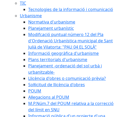
TIC
Tecnologies de la informació i comunicació
Urbanisme
Normativa d'urbanisme
Planejament urbanístic
Modifcació puntual número 12 del Pla
d'Ordenació Urbanística municipal de Sant
Julià de Vilatorta: "PAU 04 EL SOLÀ"
Informació geogràfica d'urbanisme
Plans territorials d'urbanisme
Planejament -ordenació del sol urbà i
urbanitzable-
Llicència d'obres o comunicació prèvia?
Sol·licitud de llicència d'obres
POUM
Al·legacions al POUM
M.P.Núm.7 del POUM relativa a la correcció
del límit en SNU
Informació pública d'un projecte d'una