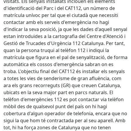
visitats. Els senyals instal·lats inclouen els elements
d'identificació del Parc i del CAT112, un número de
matrícula unívoc per tal que el ciutadà que necessiti
contactar amb els serveis d'emergència no hagi
d'indicar la seva posició, ja que les dades d'aquell senyal
estan introduïdes a la cartografia del Centre d'Atenció i
Gestió de Trucades d'Urgència 112 Catalunya. Per tant,
quan la persona truqui al telèfon 112 i indiqui la
matrícula que figura en el pal de senyalització, de forma
automàtica els cossos d'emergència sabran on es
troba. L'objectiu final del CAT112 és instal·lar els senyals
a totes les vies de senderisme de gran afluència, com
ara els grans recorreguts (GR) que creuen Catalunya,
ubicats en la seva major part en parcs naturals. El
telèfon d'emergències 112 es pot contactar via telèfon
mòbil des de qualsevol punt del país on hi hagi
cobertura d'algun operador de telefonia, encara que no
sigui la que hom té contractada per al seu aparell. Amb
tot, hi ha força zones de Catalunya que no tenen