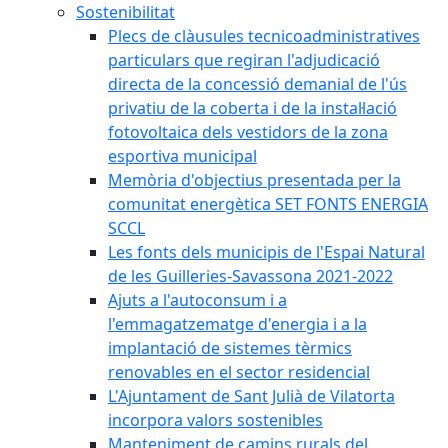
Sostenibilitat
Plecs de clàusules tecnicoadministratives
particulars que regiran l'adjudicació
directa de la concessió demanial de l'ús
privatiu de la coberta i de la instal·lació
fotovoltaica dels vestidors de la zona
esportiva municipal
Memòria d'objectius presentada per la
comunitat energètica SET FONTS ENERGIA
SCCL
Les fonts dels municipis de l'Espai Natural
de les Guilleries-Savassona 2021-2022
Ajuts a l'autoconsum i a
l'emmagatzematge d'energia i a la
implantació de sistemes tèrmics
renovables en el sector residencial
L'Ajuntament de Sant Julià de Vilatorta
incorpora valors sostenibles
Manteniment de camins rurals del